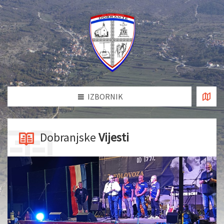
IZBORNIK
Dobranjske
Vijesti