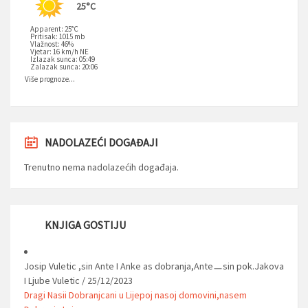
25°C
Apparent: 25°C
Pritisak: 1015 mb
Vlažnost: 46%
Vjetar: 16 km/h NE
Izlazak sunca: 05:49
Zalazak sunca: 20:06
Više prognoze...
NADOLAZEĆI DOGAĐAJI
Trenutno nema nadolazećih događaja.
KNJIGA GOSTIJU
Josip Vuletic ,sin Ante I Anke as dobranja,Anteㅡsin pok.Jakova
I Ljube Vuletic
/
25/12/2023
Dragi Nasii Dobranjcani u Lijepoj nasoj domovini,nasem