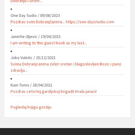
Dobranju I sirom...
One Day Sudio
/
09/08/2023
Pozdrav svim Dobranjčanima... https://one-daystudio.com
Janette Uljevic
/
19/04/2023
I am writing to this guest book as my last...
Joko Vuletic
/
25/12/2021
Svima Dobranjcanima zelim sretan i blagoslovljen Bozic i puno
zdravlja...
Kum Tomo
/
28/04/2021
Pozdrav cetvrtoj gardijskoj brigadi! Hvala junaci!
Pogledaj knjigu gostiju