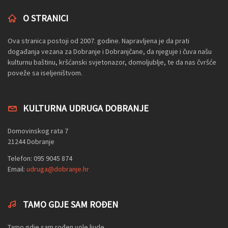
O STRANICI
Ova stranica postoji od 2007. godine. Napravljena je da prati
događanja vezana za Dobranje i Dobranjčane, da njeguje i čuva našu
kulturnu baštinu, kršćanski svjetonazor, domoljublje, te da nas čvršće
poveže sa iseljeništvom.
KULTURNA UDRUGA DOBRANJE
Domovinskog rata 7
21244 Dobranje
Telefon: 095 9045 874
Email:
udruga@dobranje.hr
TAMO GDJE SAM ROĐEN
Tamo gdje sam rođen vole ljude