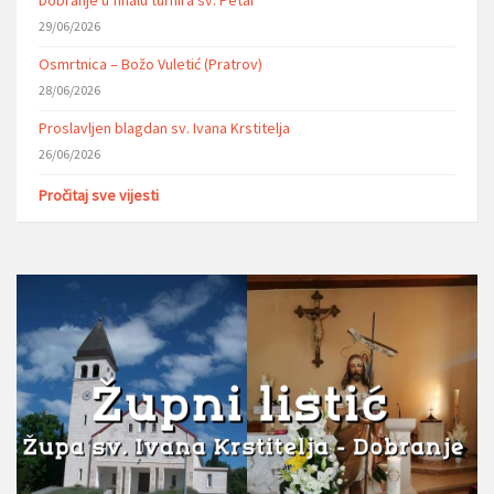
Dobranje u finalu turnira sv. Petar
29/06/2026
Osmrtnica – Božo Vuletić (Pratrov)
28/06/2026
Proslavljen blagdan sv. Ivana Krstitelja
26/06/2026
Pročitaj sve vijesti