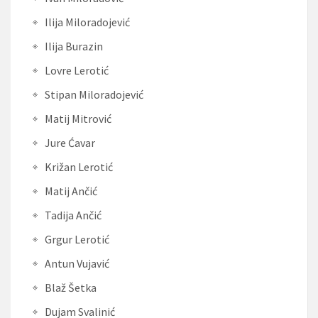
Ilija Miloradojević
Ilija Burazin
Lovre Lerotić
Stipan Miloradojević
Matij Mitrović
Jure Ćavar
Križan Lerotić
Matij Ančić
Tadija Ančić
Grgur Lerotić
Antun Vujavić
Blaž Šetka
Dujam Svalinić