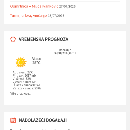
Osmrtnica – Milica Ivanković
27/07/2026
Turnir, crkva, vinčanje
15/07/2026
VREMENSKA PROGNOZA
Dobranje
06/08/2026, 09:11
Vedro
28°C
Apparent: 22°C
Pritisak: 1017 mb
Vlažnost: 62%
Vjetar: 7 km/h NE
Izlazak sunca: 05:47
Zalazak sunca: 20:09
Više prognoze...
NADOLAZEĆI DOGAĐAJI