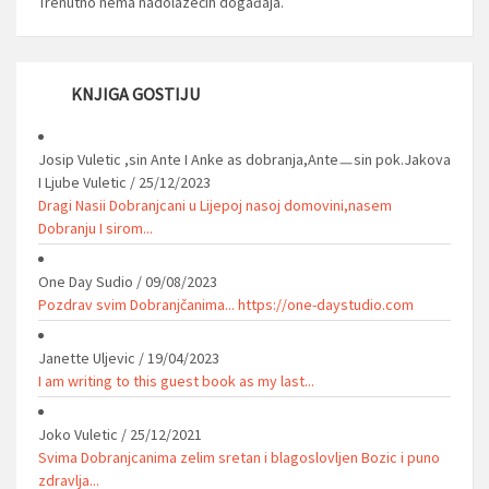
Trenutno nema nadolazećih događaja.
KNJIGA GOSTIJU
Josip Vuletic ,sin Ante I Anke as dobranja,Anteㅡsin pok.Jakova
I Ljube Vuletic
/
25/12/2023
Dragi Nasii Dobranjcani u Lijepoj nasoj domovini,nasem
Dobranju I sirom...
One Day Sudio
/
09/08/2023
Pozdrav svim Dobranjčanima... https://one-daystudio.com
Janette Uljevic
/
19/04/2023
I am writing to this guest book as my last...
Joko Vuletic
/
25/12/2021
Svima Dobranjcanima zelim sretan i blagoslovljen Bozic i puno
zdravlja...