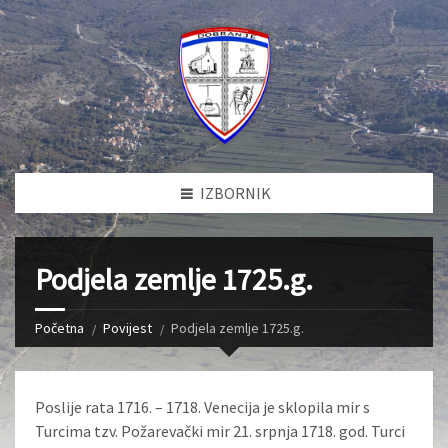
IZBORNIK
Podjela zemlje 1725.g.
Početna
Povijest
Podjela zemlje 1725.g.
Poslije rata 1716. – 1718. Venecija je sklopila mir s
Turcima tzv. Požarevački mir 21. srpnja 1718. god. Turci