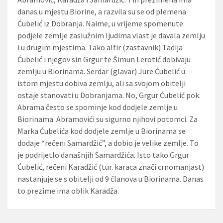
danas u mjestu Biorine, a razvila su se od plemena
Ćubelić iz Dobranja. Naime, u vrijeme spomenute
podjele zemlje zaslužnim ljudima vlast je davala zemlju
i u drugim mjestima. Tako alfir (zastavnik) Tadija
Ćubelić i njegov sin Grgur te Šimun Lerotić dobivaju
zemlju u Biorinama. Serdar (glavar) Jure Ćubelić u
istom mjestu dobiva zemlju, ali sa svojom obitelji
ostaje stanovati u Dobranjama. No, Grgur Ćubelić pok.
Abrama često se spominje kod dodjele zemlje u
Biorinama. Abramovići su sigurno njihovi potomci. Za
Marka Ćubelića kod dodjele zemlje u Biorinama se
dodaje “rečeni Samardžić”, a dobio je velike zemlje. To
je podrijetlo današnjih Samardžića. Isto tako Grgur
Ćubelić, rečeni Karadžić (tur. karaca znači crnomanjast)
nastanjuje se s obitelji od 9 članova u Biorinama. Danas
to prezime ima oblik Karadža.