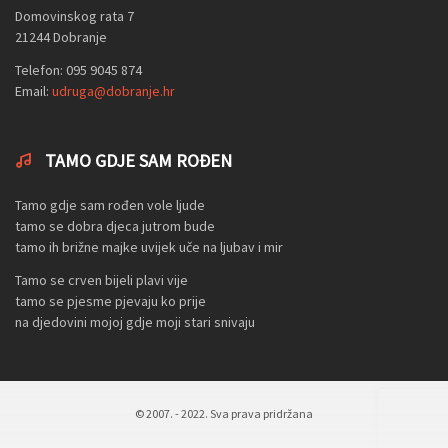
Domovinskog rata 7
21244 Dobranje
Telefon: 095 9045 874
Email:
udruga@dobranje.hr
TAMO GDJE SAM ROĐEN
Tamo gdje sam rođen vole ljude
tamo se dobra djeca jutrom bude
tamo ih brižne majke uvijek uče na ljubav i mir
Tamo se crven bijeli plavi vije
tamo se pjesme pjevaju ko prije
na djedovini mojoj gdje moji stari snivaju
© 2007. - 2022. Sva prava pridržana