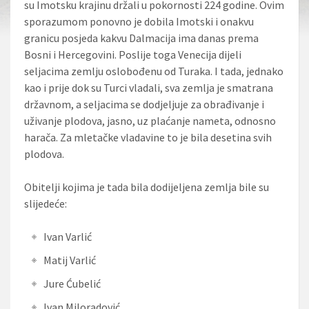
su Imotsku krajinu držali u pokornosti 224 godine. Ovim
sporazumom ponovno je dobila Imotski i onakvu
granicu posjeda kakvu Dalmacija ima danas prema
Bosni i Hercegovini. Poslije toga Venecija dijeli
seljacima zemlju oslobođenu od Turaka. I tada, jednako
kao i prije dok su Turci vladali, sva zemlja je smatrana
državnom, a seljacima se dodjeljuje za obrađivanje i
uživanje plodova, jasno, uz plaćanje nameta, odnosno
harača. Za mletačke vladavine to je bila desetina svih
plodova.
Obitelji kojima je tada bila dodijeljena zemlja bile su
slijedeće:
Ivan Varlić
Matij Varlić
Jure Ćubelić
Ivan Miloradović