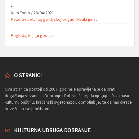
Kum Tomo
/
28/04/2021
Pozdrav cetvrtoj gardijskoj brigadi! Hvala junaci!
Pogledaj knjigu gostiju
O STRANICI
Ova stranica postoji od 2007. godine. Napravljena je da prati
događanja vezana za Dobranje i Dobranjčane, da njeguje i čuva našu
kulturnu baštinu, kršćanski svjetonazor, domoljublje, te da nas čvršće
poveže sa iseljeništvom.
KULTURNA UDRUGA DOBRANJE