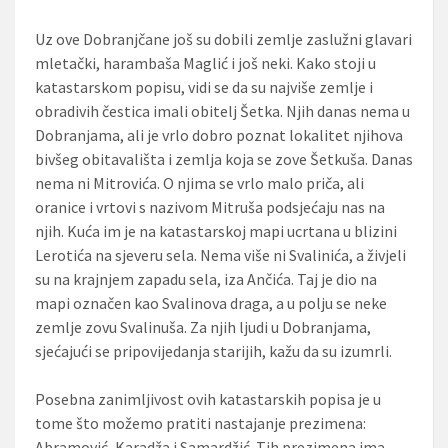
Uz ove Dobranjčane još su dobili zemlje zaslužni glavari
mletački, harambaša Maglić i još neki. Kako stoji u
katastarskom popisu, vidi se da su najviše zemlje i
obradivih čestica imali obitelj Šetka. Njih danas nema u
Dobranjama, ali je vrlo dobro poznat lokalitet njihova
bivšeg obitavališta i zemlja koja se zove Šetkuša. Danas
nema ni Mitrovića. O njima se vrlo malo priča, ali
oranice i vrtovi s nazivom Mitruša podsjećaju nas na
njih. Kuća im je na katastarskoj mapi ucrtana u blizini
Lerotića na sjeveru sela. Nema više ni Svalinića, a živjeli
su na krajnjem zapadu sela, iza Ančića. Taj je dio na
mapi označen kao Svalinova draga, a u polju se neke
zemlje zovu Svalinuša. Za njih ljudi u Dobranjama,
sjećajući se pripovijedanja starijih, kažu da su izumrli.
Posebna zanimljivost ovih katastarskih popisa je u
tome što možemo pratiti nastajanje prezimena:
Abramović, Karadža i Samardžić. Tih prezimena ima