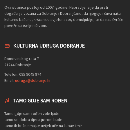
Ova stranica postoji od 2007. godine. Napravljena je da prati
događanja vezana za Dobranje i Dobranjčane, da njeguje i čuva našu
kulturnu baštinu, kršćanski svjetonazor, domoljublje, te da nas čvršće
poveže sa iseljeništvom.
KULTURNA UDRUGA DOBRANJE
Domovinskog rata 7
21244 Dobranje
Telefon: 095 9045 874
Email:
udruga@dobranje.hr
TAMO GDJE SAM ROĐEN
Tamo gdje sam rođen vole ljude
tamo se dobra djeca jutrom bude
tamo ih brižne majke uvijek uče na ljubav i mir