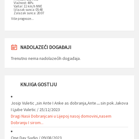
Vlažnost: 46%
Vjetar: 11 km/h NNE
Izlazak sunca: 05:48
Zalazak sunca: 20:07
Više prognoze...
NADOLAZEĆI DOGAĐAJI
Trenutno nema nadolazećih događaja.
KNJIGA GOSTIJU
Josip Vuletic ,sin Ante I Anke as dobranja,Anteㅡsin pok.Jakova
I Ljube Vuletic
/
25/12/2023
Dragi Nasii Dobranjcani u Lijepoj nasoj domovini,nasem
Dobranju I sirom...
One Day Sudio
/
09/08/2023