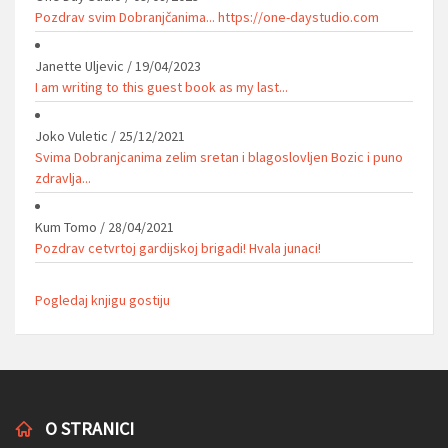
Pozdrav svim Dobranjčanima... https://one-daystudio.com
Janette Uljevic
/
19/04/2023
I am writing to this guest book as my last...
Joko Vuletic
/
25/12/2021
Svima Dobranjcanima zelim sretan i blagoslovljen Bozic i puno
zdravlja...
Kum Tomo
/
28/04/2021
Pozdrav cetvrtoj gardijskoj brigadi! Hvala junaci!
Pogledaj knjigu gostiju
O STRANICI