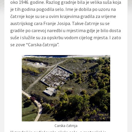
oko 1946. godine. Razlog gradnje bila je velika suša koja
je tih godina pogodila selo. Ime je dobila po uzoru na
čatrnje koje su se u ovim krajevima gradila za vrijeme
austrijskog cara Franje Josipa. Takve čatrnje su se
gradile po carevoj naredbi u mjestima gdje je bilo dosta
suše i služile su za opskrbu vodom cijelog mjesta. I zato
se zove “Carska čatrnja”.
Carska čatrnja