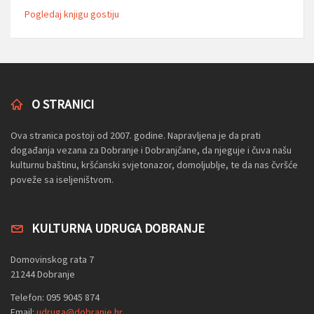
Pogledaj knjigu gostiju
O STRANICI
Ova stranica postoji od 2007. godine. Napravljena je da prati
događanja vezana za Dobranje i Dobranjčane, da njeguje i čuva našu
kulturnu baštinu, kršćanski svjetonazor, domoljublje, te da nas čvršće
poveže sa iseljeništvom.
KULTURNA UDRUGA DOBRANJE
Domovinskog rata 7
21244 Dobranje
Telefon: 095 9045 874
Email:
udruga@dobranje.hr