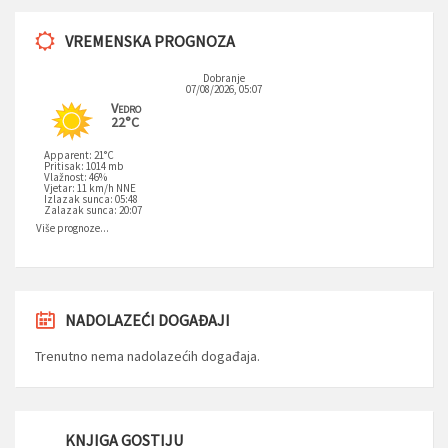
VREMENSKA PROGNOZA
Dobranje
07/08/2026, 05:07
Vedro
22°C
Apparent: 21°C
Pritisak: 1014 mb
Vlažnost: 46%
Vjetar: 11 km/h NNE
Izlazak sunca: 05:48
Zalazak sunca: 20:07
Više prognoze...
NADOLAZEĆI DOGAĐAJI
Trenutno nema nadolazećih događaja.
KNJIGA GOSTIJU