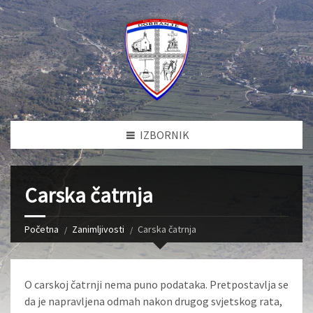
IZBORNIK
Carska čatrnja
Početna
Zanimljivosti
Carska čatrnja
O carskoj čatrnji nema puno podataka. Pretpostavlja se
da je napravljena odmah nakon drugog svjetskog rata,