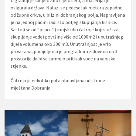
U gradnji je sudjelovalo cijelo selo, a materijal je
osigurala država. Nalazi se pedesetak metara zapadno
od župne crkve, u blizini dobranjskog polja. Napravljena
je na jednoj padini radi što boljeg skupljanja kišnice.
Sastoji se od “pijace” (vanjski dio čatrnje koji služi za
skupljanje vode) površine više od 1000m2 i unutrašnjeg
dijela volumena oko 300 m3. Unutrašnjost je vrlo
prostrana, podijeljenja je pregradnim zidovima na 3
prostorije da bi se samnjio pritisak vode na vanjske
stjenke.
Čatrnja je nekoliko puta obnavljana od strane
mještana Dobranja.