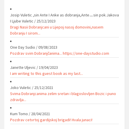
Josip Vuletic ,sin Ante I Anke as dobranja,Anteㅡsin pok.Jakova
I Ljube Vuletic
/
25/12/2023
Dragi Nasii Dobranjcani u Lijepoj nasoj domovini,nasem
Dobranju I sirom...
One Day Sudio
/
09/08/2023
Pozdrav svim Dobranjčanima... https://one-daystudio.com
Janette Uljevic
/
19/04/2023
I am writing to this guest book as my last...
Joko Vuletic
/
25/12/2021
Svima Dobranjcanima zelim sretan i blagoslovljen Bozic i puno
zdravlja...
Kum Tomo
/
28/04/2021
Pozdrav cetvrtoj gardijskoj brigadi! Hvala junaci!