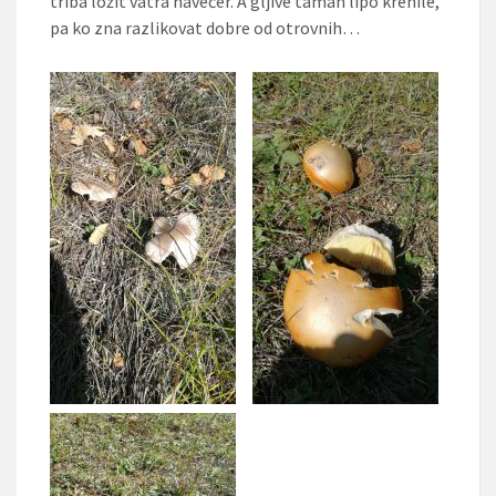
triba ložit vatra navečer. A gljive taman lipo krenile,
pa ko zna razlikovat dobre od otrovnih…