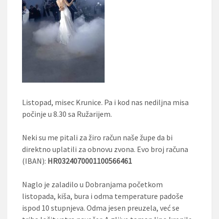
Listopad, misec Krunice. Pa i kod nas nediljna misa
počinje u 8.30 sa Ružarijem.
Neki su me pitali za žiro račun naše župe da bi
direktno uplatili za obnovu zvona. Evo broj računa
(IBAN):
HR0324070001100566461
Naglo je zaladilo u Dobranjama početkom
listopada, kiša, bura i odma temperature padoše
ispod 10 stupnjeva. Odma jesen preuzela, već se