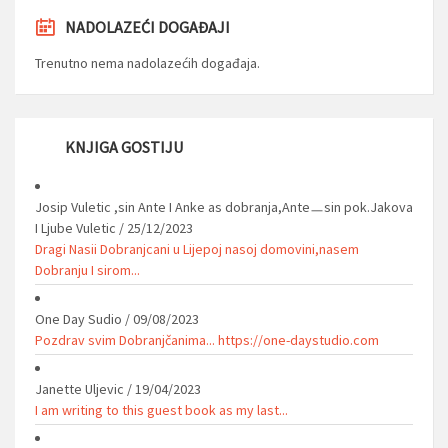
NADOLAZEĆI DOGAĐAJI
Trenutno nema nadolazećih događaja.
KNJIGA GOSTIJU
Josip Vuletic ,sin Ante I Anke as dobranja,Anteㅡsin pok.Jakova
I Ljube Vuletic
/
25/12/2023
Dragi Nasii Dobranjcani u Lijepoj nasoj domovini,nasem
Dobranju I sirom...
One Day Sudio
/
09/08/2023
Pozdrav svim Dobranjčanima... https://one-daystudio.com
Janette Uljevic
/
19/04/2023
I am writing to this guest book as my last...