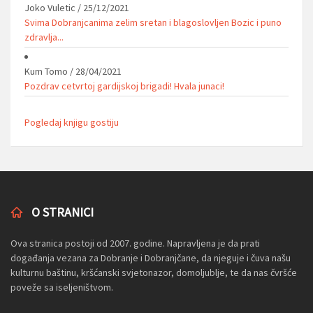
Joko Vuletic
/
25/12/2021
Svima Dobranjcanima zelim sretan i blagoslovljen Bozic i puno
zdravlja...
Kum Tomo
/
28/04/2021
Pozdrav cetvrtoj gardijskoj brigadi! Hvala junaci!
Pogledaj knjigu gostiju
O STRANICI
Ova stranica postoji od 2007. godine. Napravljena je da prati
događanja vezana za Dobranje i Dobranjčane, da njeguje i čuva našu
kulturnu baštinu, kršćanski svjetonazor, domoljublje, te da nas čvršće
poveže sa iseljeništvom.