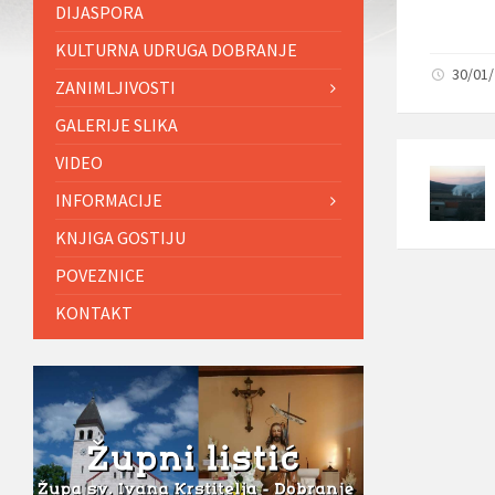
DIJASPORA
KULTURNA UDRUGA DOBRANJE
30/01
ZANIMLJIVOSTI
GALERIJE SLIKA
VIDEO
INFORMACIJE
KNJIGA GOSTIJU
POVEZNICE
KONTAKT