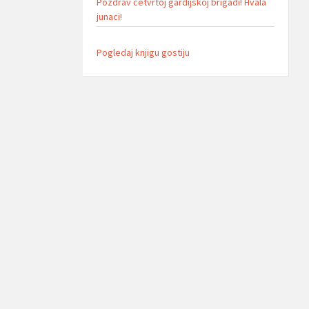
Pozdrav cetvrtoj gardijskoj brigadi! Hvala
junaci!
Pogledaj knjigu gostiju