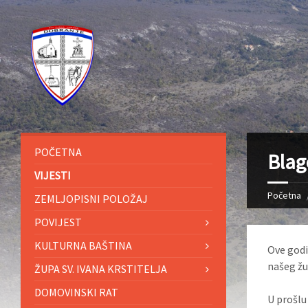
POČETNA
Blag
VIJESTI
Početna
ZEMLJOPISNI POLOŽAJ
POVIJEST
KULTURNA BAŠTINA
Ove godi
našeg žup
ŽUPA SV. IVANA KRSTITELJA
DOMOVINSKI RAT
U prošlu 