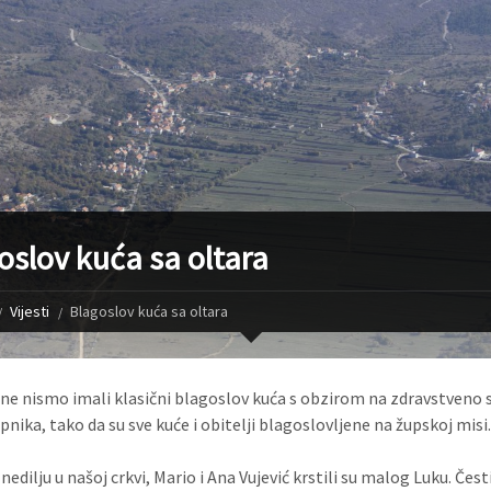
oslov kuća sa oltara
Vijesti
Blagoslov kuća sa oltara
ne nismo imali klasični blagoslov kuća s obzirom na zdravstveno 
nika, tako da su sve kuće i obitelji blagoslovljene na župskoj misi.
nedilju u našoj crkvi, Mario i Ana Vujević krstili su malog Luku. Čest