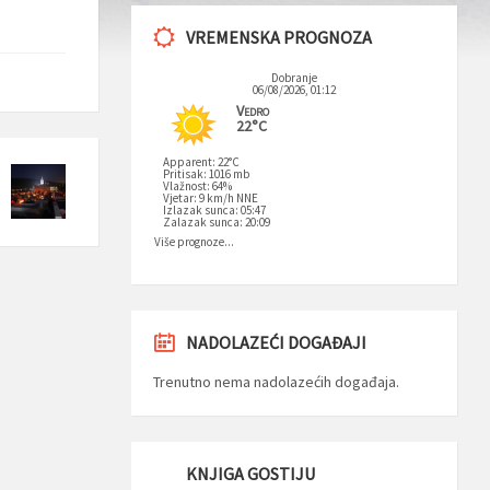
VREMENSKA PROGNOZA
Dobranje
06/08/2026, 01:12
Vedro
22°C
Apparent: 22°C
Pritisak: 1016 mb
Vlažnost: 64%
Vjetar: 9 km/h NNE
Izlazak sunca: 05:47
Zalazak sunca: 20:09
Više prognoze...
NADOLAZEĆI DOGAĐAJI
Trenutno nema nadolazećih događaja.
KNJIGA GOSTIJU