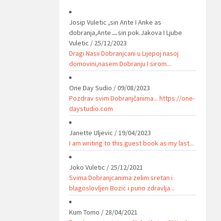
Josip Vuletic ,sin Ante I Anke as
dobranja,Anteㅡsin pok.Jakova I Ljube
Vuletic
/
25/12/2023
Dragi Nasii Dobranjcani u Lijepoj nasoj
domovini,nasem Dobranju I sirom...
One Day Sudio
/
09/08/2023
Pozdrav svim Dobranjčanima... https://one-
daystudio.com
Janette Uljevic
/
19/04/2023
I am writing to this guest book as my last...
Joko Vuletic
/
25/12/2021
Svima Dobranjcanima zelim sretan i
blagoslovljen Bozic i puno zdravlja...
Kum Tomo
/
28/04/2021