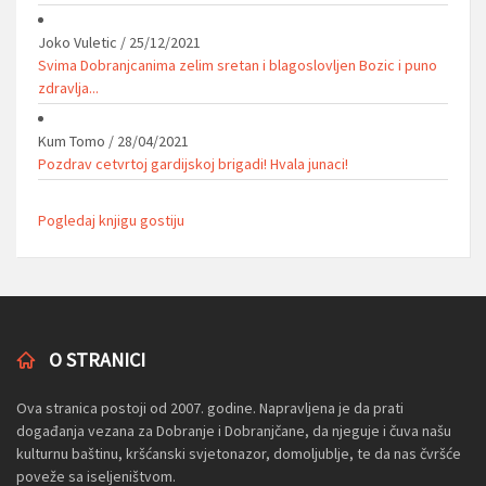
Joko Vuletic
/
25/12/2021
Svima Dobranjcanima zelim sretan i blagoslovljen Bozic i puno
zdravlja...
Kum Tomo
/
28/04/2021
Pozdrav cetvrtoj gardijskoj brigadi! Hvala junaci!
Pogledaj knjigu gostiju
O STRANICI
Ova stranica postoji od 2007. godine. Napravljena je da prati
događanja vezana za Dobranje i Dobranjčane, da njeguje i čuva našu
kulturnu baštinu, kršćanski svjetonazor, domoljublje, te da nas čvršće
poveže sa iseljeništvom.