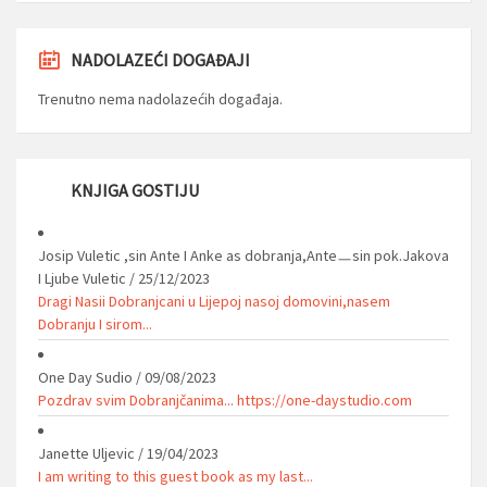
NADOLAZEĆI DOGAĐAJI
Trenutno nema nadolazećih događaja.
KNJIGA GOSTIJU
Josip Vuletic ,sin Ante I Anke as dobranja,Anteㅡsin pok.Jakova
I Ljube Vuletic
/
25/12/2023
Dragi Nasii Dobranjcani u Lijepoj nasoj domovini,nasem
Dobranju I sirom...
One Day Sudio
/
09/08/2023
Pozdrav svim Dobranjčanima... https://one-daystudio.com
Janette Uljevic
/
19/04/2023
I am writing to this guest book as my last...