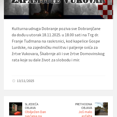
Kulturna udruga Dobranje poziva sve Dobranjčane
da dođu u utorak 18.11.2025. u 18.00 sati na Trg dr.
Franje Tuđmana na raskrsnici, kod kapelice Gospe
Lurdske, na zajedničku molitvu i paljenje svića za
žrtve Vukovara, Škabrnje ali i sve žrtve Domovinskog
rata koje su dale život za slobodu i mir.
13/11/2025
SLJEDEĆA
PRETHODNA
OBJAVA
OBJAVA
Obilježen Dan
Još malo
sjećanja na
asfalta