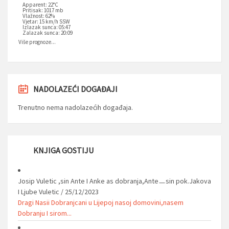
Apparent: 22°C
Pritisak: 1017 mb
Vlažnost: 62%
Vjetar: 15 km/h SSW
Izlazak sunca: 05:47
Zalazak sunca: 20:09
Više prognoze...
NADOLAZEĆI DOGAĐAJI
Trenutno nema nadolazećih događaja.
KNJIGA GOSTIJU
Josip Vuletic ,sin Ante I Anke as dobranja,Anteㅡsin pok.Jakova
I Ljube Vuletic
/
25/12/2023
Dragi Nasii Dobranjcani u Lijepoj nasoj domovini,nasem
Dobranju I sirom...