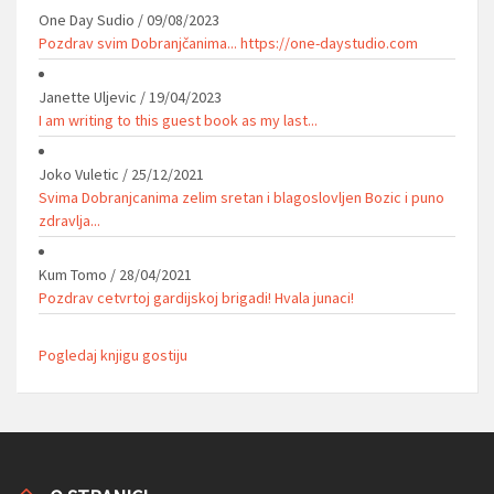
One Day Sudio
/
09/08/2023
Pozdrav svim Dobranjčanima... https://one-daystudio.com
Janette Uljevic
/
19/04/2023
I am writing to this guest book as my last...
Joko Vuletic
/
25/12/2021
Svima Dobranjcanima zelim sretan i blagoslovljen Bozic i puno
zdravlja...
Kum Tomo
/
28/04/2021
Pozdrav cetvrtoj gardijskoj brigadi! Hvala junaci!
Pogledaj knjigu gostiju