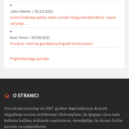
Joko Vuletic
/
25/12/2021
Svima Dobranjcanima zelim sretan i blagoslovljen Bozic i puno
zdravlja...
Kum Tomo
/
28/04/2021
Pozdrav cetvrtoj gardijskoj brigadi! Hvala junaci!
Pogledaj knjigu gostiju
O STRANICI
Ova stranica postoji od 2007. godine. Napravljena je da prati
događanja vezana za Dobranje i Dobranjčane, da njeguje i čuva našu
kulturnu baštinu, kršćanski svjetonazor, domoljublje, te da nas čvršće
poveže sa iseljeništvom.