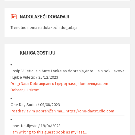
NADOLAZEĆI DOGAĐAJI
Trenutno nema nadolazećih događaja.
KNJIGA GOSTIJU
Josip Vuletic ,sin Ante I Anke as dobranja,Anteㅡsin pok.Jakova
I Ljube Vuletic
/
25/12/2023
Dragi Nasii Dobranjcani u Lijepoj nasoj domovini,nasem
Dobranju I sirom...
One Day Sudio
/
09/08/2023
Pozdrav svim Dobranjčanima... https://one-daystudio.com
Janette Uljevic
/
19/04/2023
I am writing to this guest book as my last...