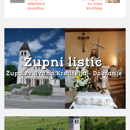
obljetnice
sv. Ivana
misništva
Krstitelja