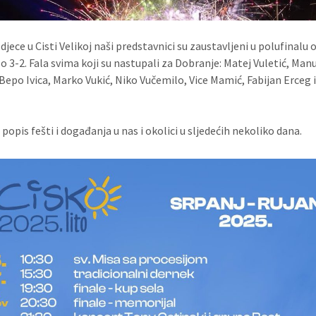
jece u Cisti Velikoj naši predstavnici su zaustavljeni u polufinalu 
o 3-2. Fala svima koji su nastupali za Dobranje: Matej Vuletić, Man
 Bepo Ivica, Marko Vukić, Niko Vučemilo, Vice Mamić, Fabijan Erceg 
opis fešti i događanja u nas i okolici u sljedećih nekoliko dana.