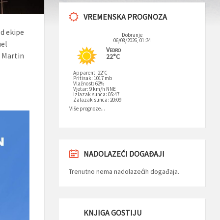
VREMENSKA PROGNOZA
od ekipe
Dobranje
06/08/2026, 01:34
uel
Vedro
i Martin
22°C
Apparent: 22°C
Pritisak: 1017 mb
Vlažnost: 62%
Vjetar: 9 km/h NNE
Izlazak sunca: 05:47
Zalazak sunca: 20:09
Više prognoze...
NADOLAZEĆI DOGAĐAJI
Trenutno nema nadolazećih događaja.
KNJIGA GOSTIJU