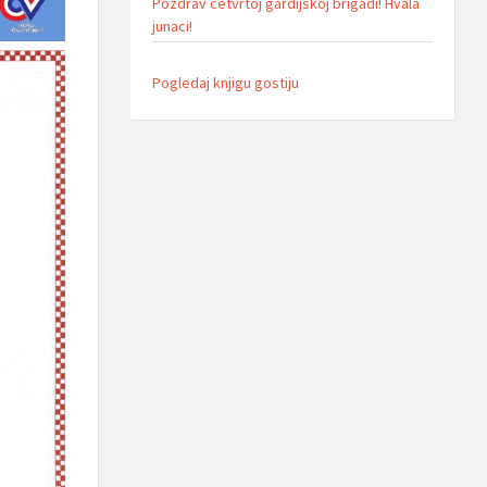
Pozdrav cetvrtoj gardijskoj brigadi! Hvala
junaci!
Pogledaj knjigu gostiju