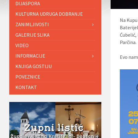
DIJASPORA
KULTURNA UDRUGA DOBRANJE
Na Kupu d
ZANIMLJIVOSTI
Baterijel
GALERIJE SLIKA
Ćubelić,
Parčina.
VIDEO
INFORMACIJE
Evo nam p
KNJIGA GOSTIJU
POVEZNICE
KONTAKT