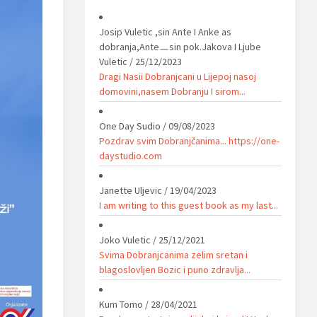
Josip Vuletic ,sin Ante I Anke as
dobranja,Anteㅡsin pok.Jakova I Ljube
Vuletic
/
25/12/2023
Dragi Nasii Dobranjcani u Lijepoj nasoj
domovini,nasem Dobranju I sirom...
One Day Sudio
/
09/08/2023
Pozdrav svim Dobranjčanima... https://one-
daystudio.com
Janette Uljevic
/
19/04/2023
I am writing to this guest book as my last...
Joko Vuletic
/
25/12/2021
Svima Dobranjcanima zelim sretan i
blagoslovljen Bozic i puno zdravlja...
Kum Tomo
/
28/04/2021