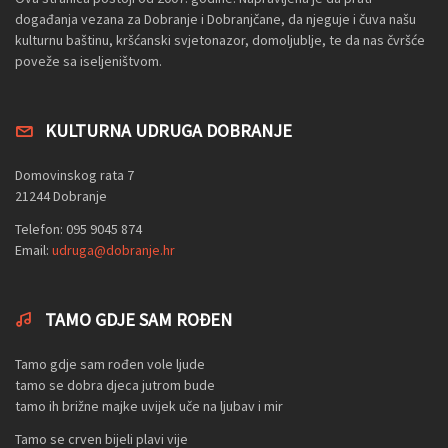
događanja vezana za Dobranje i Dobranjčane, da njeguje i čuva našu
kulturnu baštinu, kršćanski svjetonazor, domoljublje, te da nas čvršće
poveže sa iseljeništvom.
KULTURNA UDRUGA DOBRANJE
Domovinskog rata 7
21244 Dobranje
Telefon: 095 9045 874
Email:
udruga@dobranje.hr
TAMO GDJE SAM ROĐEN
Tamo gdje sam rođen vole ljude
tamo se dobra djeca jutrom bude
tamo ih brižne majke uvijek uče na ljubav i mir
Tamo se crven bijeli plavi vije