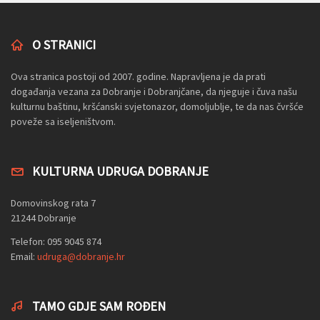
O STRANICI
Ova stranica postoji od 2007. godine. Napravljena je da prati
događanja vezana za Dobranje i Dobranjčane, da njeguje i čuva našu
kulturnu baštinu, kršćanski svjetonazor, domoljublje, te da nas čvršće
poveže sa iseljeništvom.
KULTURNA UDRUGA DOBRANJE
Domovinskog rata 7
21244 Dobranje
Telefon: 095 9045 874
Email:
udruga@dobranje.hr
TAMO GDJE SAM ROĐEN