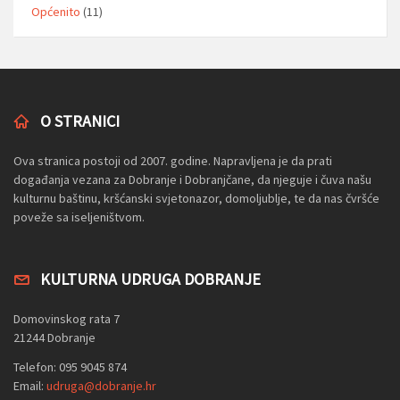
Općenito
(11)
O STRANICI
Ova stranica postoji od 2007. godine. Napravljena je da prati
događanja vezana za Dobranje i Dobranjčane, da njeguje i čuva našu
kulturnu baštinu, kršćanski svjetonazor, domoljublje, te da nas čvršće
poveže sa iseljeništvom.
KULTURNA UDRUGA DOBRANJE
Domovinskog rata 7
21244 Dobranje
Telefon: 095 9045 874
Email:
udruga@dobranje.hr