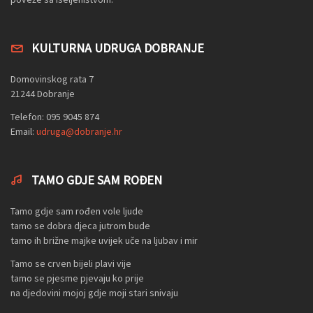
KULTURNA UDRUGA DOBRANJE
Domovinskog rata 7
21244 Dobranje
Telefon: 095 9045 874
Email:
udruga@dobranje.hr
TAMO GDJE SAM ROĐEN
Tamo gdje sam rođen vole ljude
tamo se dobra djeca jutrom bude
tamo ih brižne majke uvijek uče na ljubav i mir
Tamo se crven bijeli plavi vije
tamo se pjesme pjevaju ko prije
na djedovini mojoj gdje moji stari snivaju