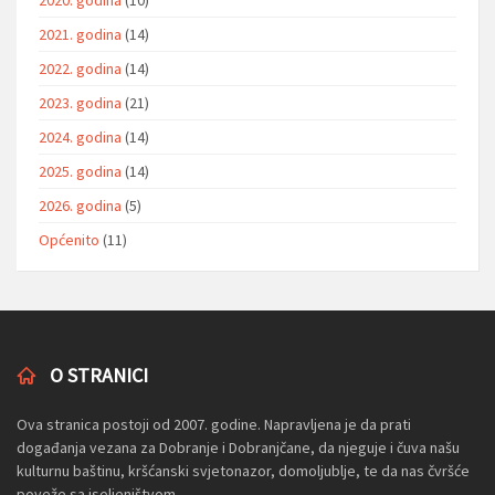
2021. godina
(14)
2022. godina
(14)
2023. godina
(21)
2024. godina
(14)
2025. godina
(14)
2026. godina
(5)
Općenito
(11)
O STRANICI
Ova stranica postoji od 2007. godine. Napravljena je da prati
događanja vezana za Dobranje i Dobranjčane, da njeguje i čuva našu
kulturnu baštinu, kršćanski svjetonazor, domoljublje, te da nas čvršće
poveže sa iseljeništvom.