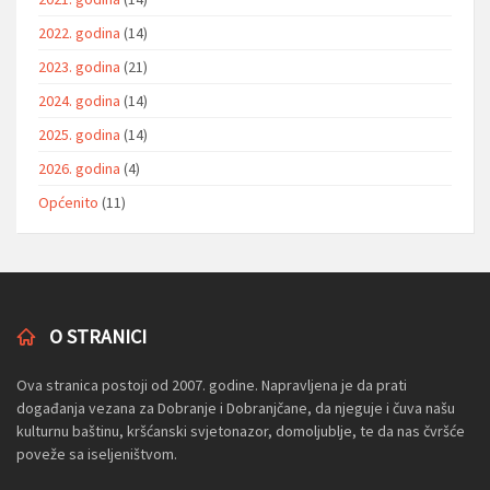
2022. godina
(14)
2023. godina
(21)
2024. godina
(14)
2025. godina
(14)
2026. godina
(4)
Općenito
(11)
O STRANICI
Ova stranica postoji od 2007. godine. Napravljena je da prati
događanja vezana za Dobranje i Dobranjčane, da njeguje i čuva našu
kulturnu baštinu, kršćanski svjetonazor, domoljublje, te da nas čvršće
poveže sa iseljeništvom.