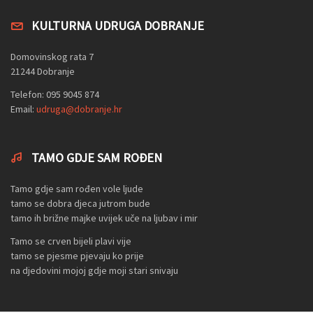
KULTURNA UDRUGA DOBRANJE
Domovinskog rata 7
21244 Dobranje
Telefon: 095 9045 874
Email:
udruga@dobranje.hr
TAMO GDJE SAM ROĐEN
Tamo gdje sam rođen vole ljude
tamo se dobra djeca jutrom bude
tamo ih brižne majke uvijek uče na ljubav i mir
Tamo se crven bijeli plavi vije
tamo se pjesme pjevaju ko prije
na djedovini mojoj gdje moji stari snivaju