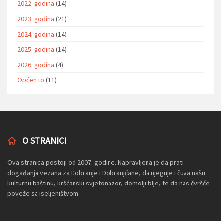
2022. godina
(14)
2023. godina
(21)
2024. godina
(14)
2025. godina
(14)
2026. godina
(4)
Općenito
(11)
O STRANICI
Ova stranica postoji od 2007. godine. Napravljena je da prati
događanja vezana za Dobranje i Dobranjčane, da njeguje i čuva našu
kulturnu baštinu, kršćanski svjetonazor, domoljublje, te da nas čvršće
poveže sa iseljeništvom.