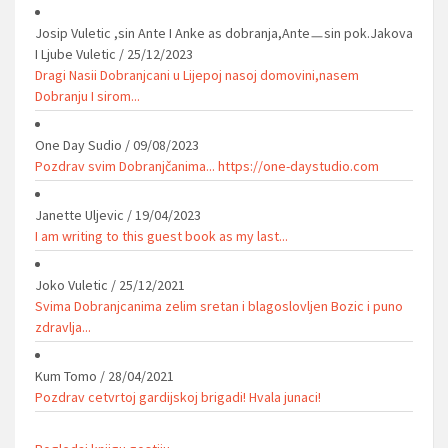
Josip Vuletic ,sin Ante I Anke as dobranja,Anteㅡsin pok.Jakova
I Ljube Vuletic
/
25/12/2023
Dragi Nasii Dobranjcani u Lijepoj nasoj domovini,nasem
Dobranju I sirom...
One Day Sudio
/
09/08/2023
Pozdrav svim Dobranjčanima... https://one-daystudio.com
Janette Uljevic
/
19/04/2023
I am writing to this guest book as my last...
Joko Vuletic
/
25/12/2021
Svima Dobranjcanima zelim sretan i blagoslovljen Bozic i puno
zdravlja...
Kum Tomo
/
28/04/2021
Pozdrav cetvrtoj gardijskoj brigadi! Hvala junaci!