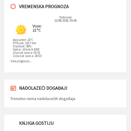
VREMENSKA PROGNOZA
Dobranje
10/08/2026, 05:06
Vedro
21°C
Apparent: 21°C
Pritisak: 1017 mb
Vlažnost: 58%
Vjetar: 10 km/h NNE
Izlazak sunca: 05:51
Zalazak sunca: 20:03
Više prognoze...
NADOLAZEĆI DOGAĐAJI
Trenutno nema nadolazećih događaja.
KNJIGA GOSTIJU