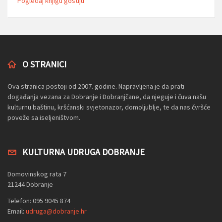
Pogledaj knjigu gostiju
O STRANICI
Ova stranica postoji od 2007. godine. Napravljena je da prati
događanja vezana za Dobranje i Dobranjčane, da njeguje i čuva našu
kulturnu baštinu, kršćanski svjetonazor, domoljublje, te da nas čvršće
poveže sa iseljeništvom.
KULTURNA UDRUGA DOBRANJE
Domovinskog rata 7
21244 Dobranje
Telefon: 095 9045 874
Email:
udruga@dobranje.hr