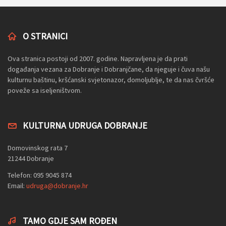
O STRANICI
Ova stranica postoji od 2007. godine. Napravljena je da prati
događanja vezana za Dobranje i Dobranjčane, da njeguje i čuva našu
kulturnu baštinu, kršćanski svjetonazor, domoljublje, te da nas čvršće
poveže sa iseljeništvom.
KULTURNA UDRUGA DOBRANJE
Domovinskog rata 7
21244 Dobranje
Telefon: 095 9045 874
Email:
udruga@dobranje.hr
TAMO GDJE SAM ROĐEN