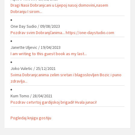
Dragi Nasii Dobranjcani u Lijepoj nasoj domovini,nasem
Dobranju I sirom...
One Day Sudio
/
09/08/2023
Pozdrav svim Dobranjčanima... https://one-daystudio.com
Janette Uljevic
/
19/04/2023
I am writing to this guest book as my last...
Joko Vuletic
/
25/12/2021
Svima Dobranjcanima zelim sretan i blagoslovljen Bozic i puno
zdravlja...
Kum Tomo
/
28/04/2021
Pozdrav cetvrtoj gardijskoj brigadi! Hvala junaci!
Pogledaj knjigu gostiju