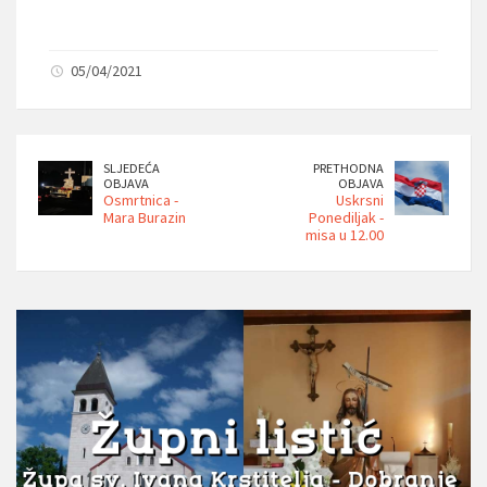
05/04/2021
SLJEDEĆA
PRETHODNA
OBJAVA
OBJAVA
Osmrtnica -
Uskrsni
Mara Burazin
Ponediljak -
misa u 12.00