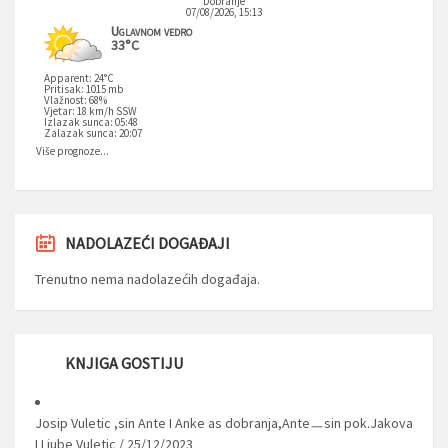
Dobranje
07/08/2026, 15:13
Uglavnom vedro
33°C
Apparent: 24°C
Pritisak: 1015 mb
Vlažnost: 68%
Vjetar: 18 km/h SSW
Izlazak sunca: 05:48
Zalazak sunca: 20:07
Više prognoze...
NADOLAZEĆI DOGAĐAJI
Trenutno nema nadolazećih događaja.
KNJIGA GOSTIJU
Josip Vuletic ,sin Ante I Anke as dobranja,Anteㅡsin pok.Jakova
I Ljube Vuletic
/
25/12/2023