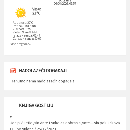
Dobranje
06/08/2026, 03:57
Vedro
21°C
Apparent: 22°C
Pritisak: 1017 mb
Vlažnost: 62%
Vjetar: 9 km/h NNE
Izlazak sunca: 05:47
Zalazak sunca: 20:09
Više prognoze...
NADOLAZEĆI DOGAĐAJI
Trenutno nema nadolazećih događaja.
KNJIGA GOSTIJU
Josip Vuletic ,sin Ante I Anke as dobranja,Anteㅡsin pok.Jakova
I Ljube Vuletic
/
25/12/2023