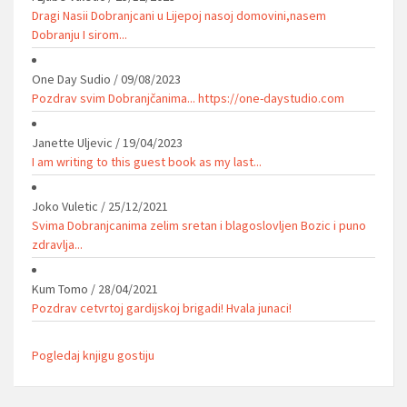
Dragi Nasii Dobranjcani u Lijepoj nasoj domovini,nasem
Dobranju I sirom...
One Day Sudio
/
09/08/2023
Pozdrav svim Dobranjčanima... https://one-daystudio.com
Janette Uljevic
/
19/04/2023
I am writing to this guest book as my last...
Joko Vuletic
/
25/12/2021
Svima Dobranjcanima zelim sretan i blagoslovljen Bozic i puno
zdravlja...
Kum Tomo
/
28/04/2021
Pozdrav cetvrtoj gardijskoj brigadi! Hvala junaci!
Pogledaj knjigu gostiju