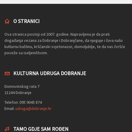
O STRANICI
Ova stranica postoji od 2007. godine. Napravljena je da prati
događanja vezana za Dobranje i Dobranjčane, da njeguje i čuva našu
kulturnu baštinu, kršćanski svjetonazor, domoljublje, te da nas čvršće
poveže sa iseljeništvom.
KULTURNA UDRUGA DOBRANJE
Domovinskog rata 7
21244 Dobranje
Telefon: 095 9045 874
Email:
udruga@dobranje.hr
TAMO GDJE SAM ROĐEN