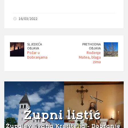
16/03/2022
SLJEDEĆA
PRETHODNA
OBJAVA
OBJAVA
Požar u
Rođenje
Dobranjama
Matea, blaga
zima