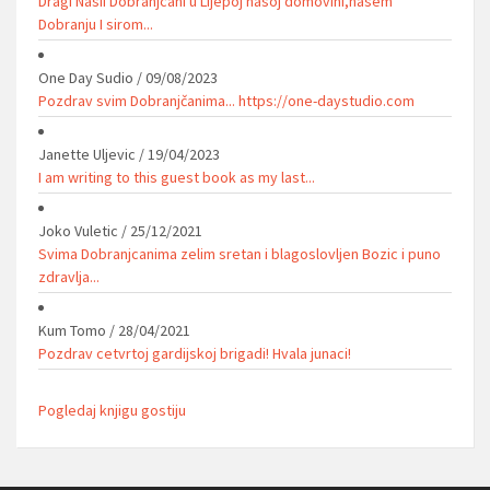
Dragi Nasii Dobranjcani u Lijepoj nasoj domovini,nasem
Dobranju I sirom...
One Day Sudio
/
09/08/2023
Pozdrav svim Dobranjčanima... https://one-daystudio.com
Janette Uljevic
/
19/04/2023
I am writing to this guest book as my last...
Joko Vuletic
/
25/12/2021
Svima Dobranjcanima zelim sretan i blagoslovljen Bozic i puno
zdravlja...
Kum Tomo
/
28/04/2021
Pozdrav cetvrtoj gardijskoj brigadi! Hvala junaci!
Pogledaj knjigu gostiju