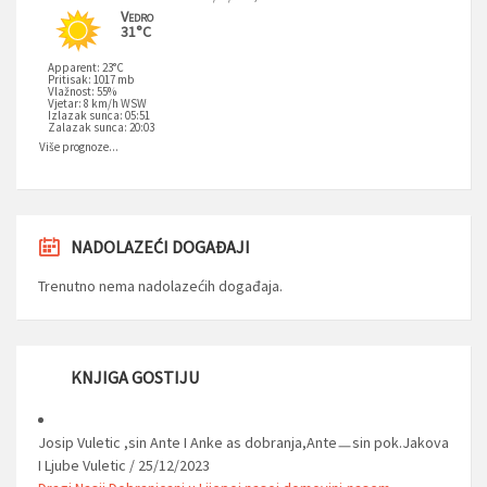
Vedro
31°C
Apparent: 23°C
Pritisak: 1017 mb
Vlažnost: 55%
Vjetar: 8 km/h WSW
Izlazak sunca: 05:51
Zalazak sunca: 20:03
Više prognoze...
NADOLAZEĆI DOGAĐAJI
Trenutno nema nadolazećih događaja.
KNJIGA GOSTIJU
Josip Vuletic ,sin Ante I Anke as dobranja,Anteㅡsin pok.Jakova
I Ljube Vuletic
/
25/12/2023