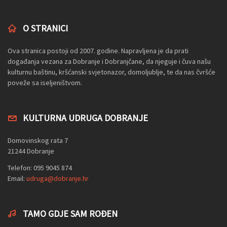
O STRANICI
Ova stranica postoji od 2007. godine. Napravljena je da prati
događanja vezana za Dobranje i Dobranjčane, da njeguje i čuva našu
kulturnu baštinu, kršćanski svjetonazor, domoljublje, te da nas čvršće
poveže sa iseljeništvom.
KULTURNA UDRUGA DOBRANJE
Domovinskog rata 7
21244 Dobranje
Telefon: 095 9045 874
Email:
udruga@dobranje.hr
TAMO GDJE SAM ROĐEN