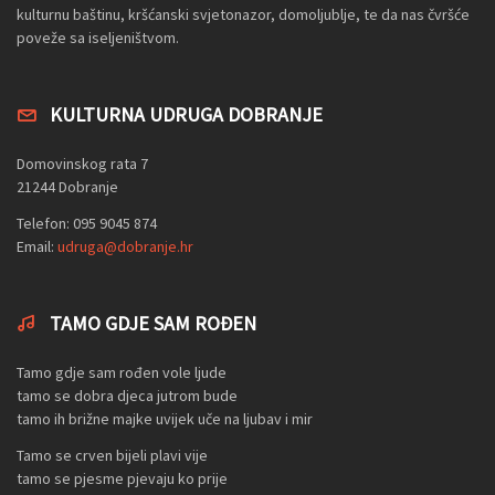
kulturnu baštinu, kršćanski svjetonazor, domoljublje, te da nas čvršće
poveže sa iseljeništvom.
KULTURNA UDRUGA DOBRANJE
Domovinskog rata 7
21244 Dobranje
Telefon: 095 9045 874
Email:
udruga@dobranje.hr
TAMO GDJE SAM ROĐEN
Tamo gdje sam rođen vole ljude
tamo se dobra djeca jutrom bude
tamo ih brižne majke uvijek uče na ljubav i mir
Tamo se crven bijeli plavi vije
tamo se pjesme pjevaju ko prije