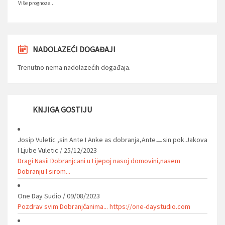
Više prognoze...
NADOLAZEĆI DOGAĐAJI
Trenutno nema nadolazećih događaja.
KNJIGA GOSTIJU
Josip Vuletic ,sin Ante I Anke as dobranja,Anteㅡsin pok.Jakova
I Ljube Vuletic
/
25/12/2023
Dragi Nasii Dobranjcani u Lijepoj nasoj domovini,nasem
Dobranju I sirom...
One Day Sudio
/
09/08/2023
Pozdrav svim Dobranjčanima... https://one-daystudio.com