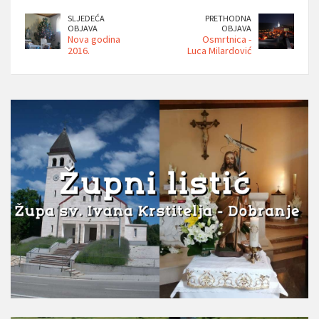
SLJEDEĆA
PRETHODNA
OBJAVA
OBJAVA
Nova godina
Osmrtnica -
2016.
Luca Milardović