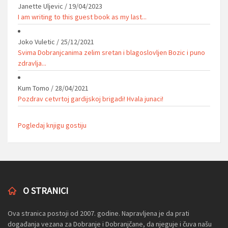
Janette Uljevic
/
19/04/2023
I am writing to this guest book as my last...
Joko Vuletic
/
25/12/2021
Svima Dobranjcanima zelim sretan i blagoslovljen Bozic i puno
zdravlja...
Kum Tomo
/
28/04/2021
Pozdrav cetvrtoj gardijskoj brigadi! Hvala junaci!
Pogledaj knjigu gostiju
O STRANICI
Ova stranica postoji od 2007. godine. Napravljena je da prati
događanja vezana za Dobranje i Dobranjčane, da njeguje i čuva našu