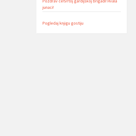
Pozdrav cetvrtoj gardijskoj brigadi! Hvala
junaci!
Pogledaj knjigu gostiju