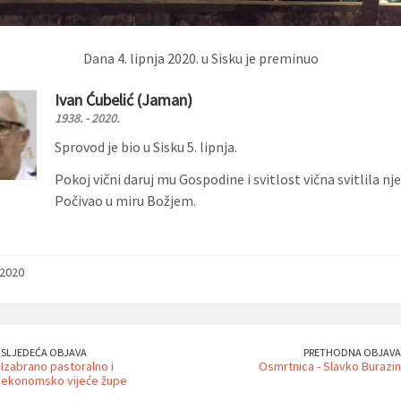
Dana 4. lipnja 2020. u Sisku je preminuo
Ivan Ćubelić (Jaman)
1938. - 2020.
Sprovod je bio u Sisku 5. lipnja.
Pokoj vični daruj mu Gospodine i svitlost vična svitlila nj
Počivao u miru Božjem.
/2020
SLJEDEĆA OBJAVA
PRETHODNA OBJAVA
Izabrano pastoralno i
Osmrtnica - Slavko Burazin
ekonomsko vijeće župe