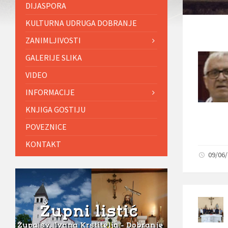
DIJASPORA
KULTURNA UDRUGA DOBRANJE
ZANIMLJIVOSTI
GALERIJE SLIKA
VIDEO
INFORMACIJE
KNJIGA GOSTIJU
POVEZNICE
KONTAKT
09/06