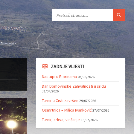
ZADNJE VIJESTI
Nastupi u Biorinama
03/08/2026
Dan Domovinske Zahvalnosti u sridu
31/07/2026
Turnir u Cisti završen
29/07/2026
Osmrtnica – Milica Ivanković
27/07/2026
Turnir, crkva, vinčanje
15/07/2026