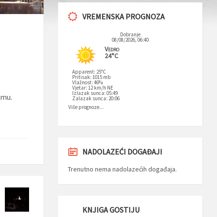
VREMENSKA PROGNOZA
Dobranje
08/08/2026, 06:40
Vedro
24°C
Apparent: 25°C
Pritisak: 1015 mb
Vlažnost: 46%
Vjetar: 12 km/h NE
Izlazak sunca: 05:49
emu.
Zalazak sunca: 20:06
Više prognoze...
NADOLAZEĆI DOGAĐAJI
Trenutno nema nadolazećih događaja.
KNJIGA GOSTIJU