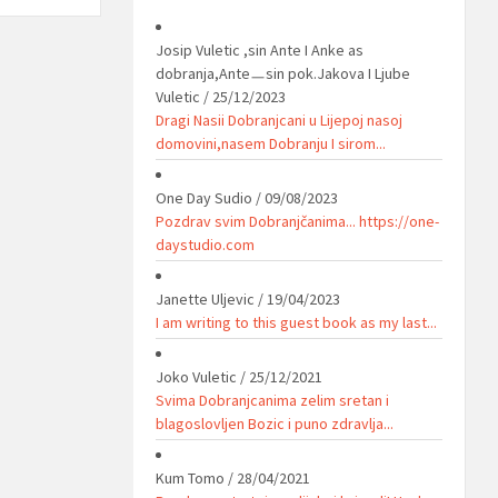
Josip Vuletic ,sin Ante I Anke as
dobranja,Anteㅡsin pok.Jakova I Ljube
Vuletic
/
25/12/2023
Dragi Nasii Dobranjcani u Lijepoj nasoj
domovini,nasem Dobranju I sirom...
One Day Sudio
/
09/08/2023
Pozdrav svim Dobranjčanima... https://one-
daystudio.com
Janette Uljevic
/
19/04/2023
I am writing to this guest book as my last...
Joko Vuletic
/
25/12/2021
Svima Dobranjcanima zelim sretan i
blagoslovljen Bozic i puno zdravlja...
Kum Tomo
/
28/04/2021