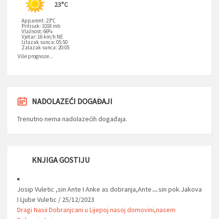
23°C
Apparent: 23°C
Pritisak: 1018 mb
Vlažnost: 66%
Vjetar: 16 km/h NE
Izlazak sunca: 05:50
Zalazak sunca: 20:05
Više prognoze...
NADOLAZEĆI DOGAĐAJI
Trenutno nema nadolazećih događaja.
KNJIGA GOSTIJU
Josip Vuletic ,sin Ante I Anke as dobranja,Anteㅡsin pok.Jakova
I Ljube Vuletic
/
25/12/2023
Dragi Nasii Dobranjcani u Lijepoj nasoj domovini,nasem