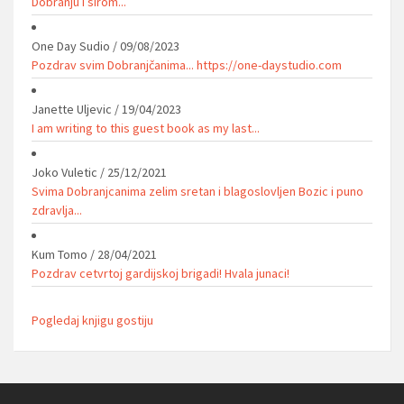
Dobranju I sirom...
One Day Sudio
/
09/08/2023
Pozdrav svim Dobranjčanima... https://one-daystudio.com
Janette Uljevic
/
19/04/2023
I am writing to this guest book as my last...
Joko Vuletic
/
25/12/2021
Svima Dobranjcanima zelim sretan i blagoslovljen Bozic i puno
zdravlja...
Kum Tomo
/
28/04/2021
Pozdrav cetvrtoj gardijskoj brigadi! Hvala junaci!
Pogledaj knjigu gostiju