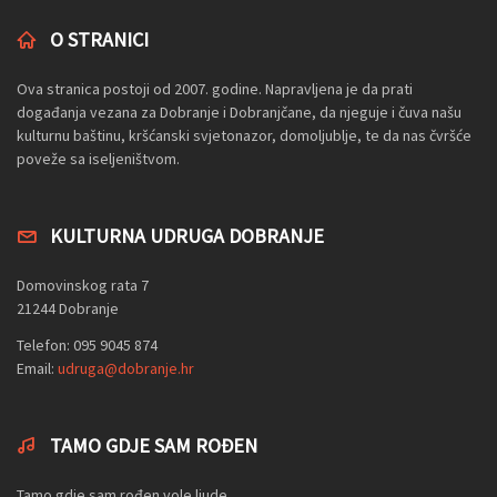
O STRANICI
Ova stranica postoji od 2007. godine. Napravljena je da prati
događanja vezana za Dobranje i Dobranjčane, da njeguje i čuva našu
kulturnu baštinu, kršćanski svjetonazor, domoljublje, te da nas čvršće
poveže sa iseljeništvom.
KULTURNA UDRUGA DOBRANJE
Domovinskog rata 7
21244 Dobranje
Telefon: 095 9045 874
Email:
udruga@dobranje.hr
TAMO GDJE SAM ROĐEN
Tamo gdje sam rođen vole ljude