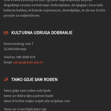
događanja vezana za Dobranje i Dobranjčane, da njeguje i čuva našu
kulturnu baštinu, kršćanski svjetonazor, domoljublje, te da nas čvršće
poveže sa iseljeništvom.
KULTURNA UDRUGA DOBRANJE
Domovinskog rata 7
21244 Dobranje
Telefon: 095 9045 874
Email:
udruga@dobranje.hr
TAMO GDJE SAM ROĐEN
Tamo gdje sam rođen vole ljude
tamo se dobra djeca jutrom bude
tamo ih brižne majke uvijek uče na ljubav i mir
Tamo se crven bijeli plavi vije