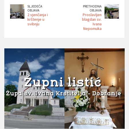
SLJEDEĆA
PRETHODNA
OBJAVA
OBJAVA
2 vjenčanja i
Proslavljen
krštenje u
blagdan sv.
svibnju
Ivana
Nepomuka