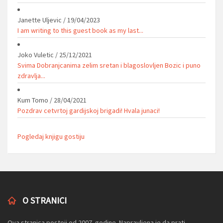
Janette Uljevic
/
19/04/2023
I am writing to this guest book as my last...
Joko Vuletic
/
25/12/2021
Svima Dobranjcanima zelim sretan i blagoslovljen Bozic i puno
zdravlja...
Kum Tomo
/
28/04/2021
Pozdrav cetvrtoj gardijskoj brigadi! Hvala junaci!
Pogledaj knjigu gostiju
O STRANICI
Ova stranica postoji od 2007. godine. Napravljena je da prati