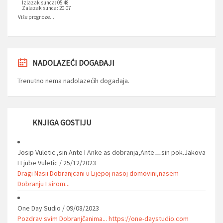
Izlazak sunca: 05:48
Zalazak sunca: 20:07
Više prognoze...
NADOLAZEĆI DOGAĐAJI
Trenutno nema nadolazećih događaja.
KNJIGA GOSTIJU
Josip Vuletic ,sin Ante I Anke as dobranja,Anteㅡsin pok.Jakova
I Ljube Vuletic
/
25/12/2023
Dragi Nasii Dobranjcani u Lijepoj nasoj domovini,nasem
Dobranju I sirom...
One Day Sudio
/
09/08/2023
Pozdrav svim Dobranjčanima... https://one-daystudio.com