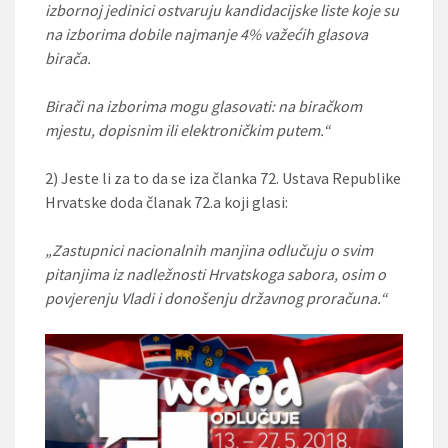
izbornoj jedinici ostvaruju kandidacijske liste koje su
na izborima dobile najmanje 4% važećih glasova
birača.
Birači na izborima mogu glasovati: na biračkom
mjestu, dopisnim ili elektroničkim putem.“
2) Jeste li za to da se iza članka 72. Ustava Republike
Hrvatske doda članak 72.a koji glasi:
„Zastupnici nacionalnih manjina odlučuju o svim
pitanjima iz nadležnosti Hrvatskoga sabora, osim o
povjerenju Vladi i donošenju državnog proračuna.“