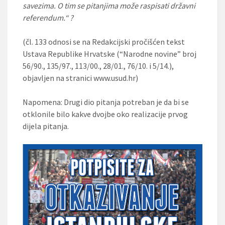
savezima. O tim se pitanjima može raspisati državni
referendum.“ ?
(čl. 133 odnosi se na Redakcijski pročišćen tekst
Ustava Republike Hrvatske (“Narodne novine” broj
56/90., 135/97., 113/00., 28/01., 76/10. i 5/14.),
objavljen na stranici www.usud.hr)
Napomena: Drugi dio pitanja potreban je da bi se
otklonile bilo kakve dvojbe oko realizacije prvog
dijela pitanja.