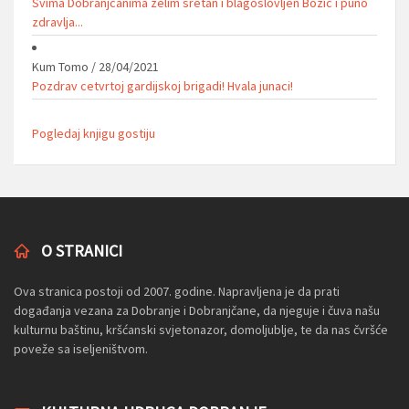
Svima Dobranjcanima zelim sretan i blagoslovljen Bozic i puno
zdravlja...
Kum Tomo
/
28/04/2021
Pozdrav cetvrtoj gardijskoj brigadi! Hvala junaci!
Pogledaj knjigu gostiju
O STRANICI
Ova stranica postoji od 2007. godine. Napravljena je da prati
događanja vezana za Dobranje i Dobranjčane, da njeguje i čuva našu
kulturnu baštinu, kršćanski svjetonazor, domoljublje, te da nas čvršće
poveže sa iseljeništvom.