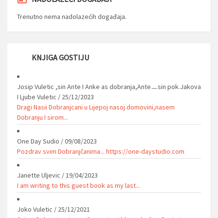
Trenutno nema nadolazećih događaja.
KNJIGA GOSTIJU
Josip Vuletic ,sin Ante I Anke as dobranja,Anteㅡsin pok.Jakova
I Ljube Vuletic
/
25/12/2023
Dragi Nasii Dobranjcani u Lijepoj nasoj domovini,nasem
Dobranju I sirom...
One Day Sudio
/
09/08/2023
Pozdrav svim Dobranjčanima... https://one-daystudio.com
Janette Uljevic
/
19/04/2023
I am writing to this guest book as my last...
Joko Vuletic
/
25/12/2021