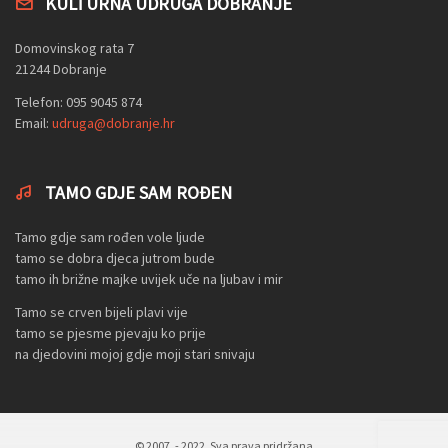
KULTURNA UDRUGA DOBRANJE
Domovinskog rata 7
21244 Dobranje
Telefon: 095 9045 874
Email:
udruga@dobranje.hr
TAMO GDJE SAM ROĐEN
Tamo gdje sam rođen vole ljude
tamo se dobra djeca jutrom bude
tamo ih brižne majke uvijek uče na ljubav i mir
Tamo se crven bijeli plavi vije
tamo se pjesme pjevaju ko prije
na djedovini mojoj gdje moji stari snivaju
© 2007. - 2022. Sva prava pridržana