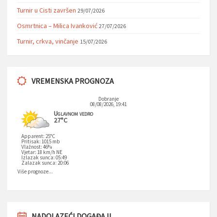
Turnir u Cisti završen
29/07/2026
Osmrtnica – Milica Ivanković
27/07/2026
Turnir, crkva, vinčanje
15/07/2026
VREMENSKA PROGNOZA
Dobranje
08/08/2026, 19:41
Uglavnom vedro
27°C
Apparent: 25°C
Pritisak: 1015 mb
Vlažnost: 46%
Vjetar: 18 km/h NE
Izlazak sunca: 05:49
Zalazak sunca: 20:06
Više prognoze...
NADOLAZEĆI DOGAĐAJI