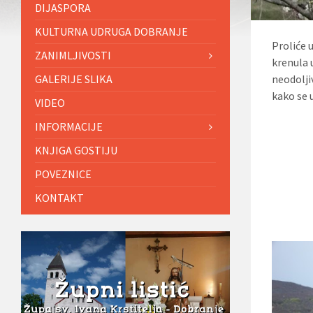
DIJASPORA
KULTURNA UDRUGA DOBRANJE
Proliće 
ZANIMLJIVOSTI
krenula u
GALERIJE SLIKA
neodoljiv
kako se 
VIDEO
INFORMACIJE
KNJIGA GOSTIJU
POVEZNICE
KONTAKT