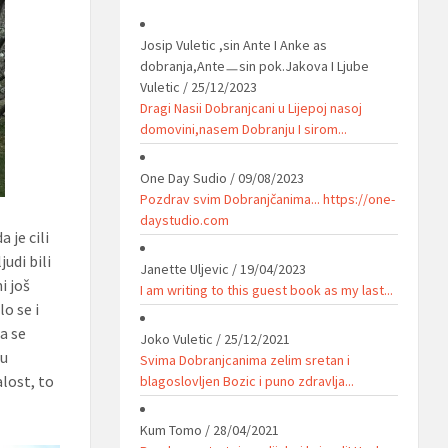
Josip Vuletic ,sin Ante I Anke as
dobranja,Anteㅡsin pok.Jakova I Ljube
Vuletic
/
25/12/2023
Dragi Nasii Dobranjcani u Lijepoj nasoj
domovini,nasem Dobranju I sirom...
One Day Sudio
/
09/08/2023
Pozdrav svim Dobranjčanima... https://one-
daystudio.com
 je cili
judi bili
Janette Uljevic
/
19/04/2023
i još
I am writing to this guest book as my last...
o se i
a se
Joko Vuletic
/
25/12/2021
đu
Svima Dobranjcanima zelim sretan i
lost, to
blagoslovljen Bozic i puno zdravlja...
Kum Tomo
/
28/04/2021