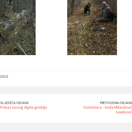
/2016
SLJEDEĆA OBJAVA
PRETHODNA OBJAVA
Prikaz novog dijela groblja
Osmrtnica - Anđa Milardović
Ivanković