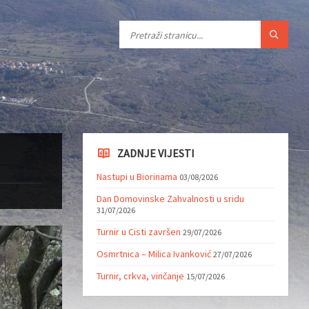
ZADNJE VIJESTI
Nastupi u Biorinama
03/08/2026
Dan Domovinske Zahvalnosti u sridu
31/07/2026
Turnir u Cisti završen
29/07/2026
Osmrtnica – Milica Ivanković
27/07/2026
Turnir, crkva, vinčanje
15/07/2026