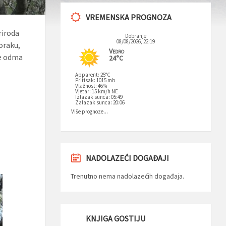
VREMENSKA PROGNOZA
riroda
Dobranje
08/08/2026, 22:19
koraku,
Vedro
 se odma
24°C
Apparent: 25°C
Pritisak: 1015 mb
Vlažnost: 46%
Vjetar: 15 km/h NE
Izlazak sunca: 05:49
Zalazak sunca: 20:06
Više prognoze...
NADOLAZEĆI DOGAĐAJI
Trenutno nema nadolazećih događaja.
KNJIGA GOSTIJU