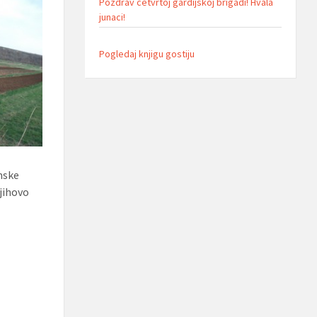
Pozdrav cetvrtoj gardijskoj brigadi! Hvala
junaci!
Pogledaj knjigu gostiju
umske
njihovo