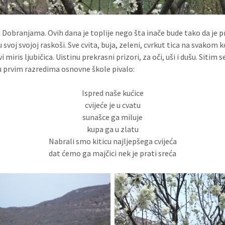
u Dobranjama. Ovih dana je toplije nego šta inače bude tako da je p
 svoj svojoj raskoši. Sve cvita, buja, zeleni, cvrkut tica na svakom 
i miris ljubičica. Uistinu prekrasni prizori, za oči, uši i dušu. Sitim
u prvim razredima osnovne škole pivalo:
Ispred naše kućice
cvijeće je u cvatu
sunašce ga miluje
kupa ga u zlatu
Nabrali smo kiticu najljepšega cvijeća
dat ćemo ga majčici nek je prati sreća