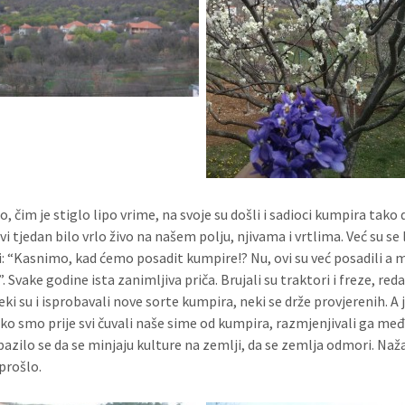
, čim je stiglo lipo vrime, na svoje su došli i sadioci kumpira tako da
ovi tjedan bilo vrlo živo na našem polju, njivama i vrtlima. Već su se l
i: “Kasnimo, kad ćemo posadit kumpire!? Nu, ovi su već posadili a m
Svake godine ista zanimljiva priča. Brujali su traktori i freze, redal
eki su i isprobavali nove sorte kumpira, neki se drže provjerenih. A j
ko smo prije svi čuvali naše sime od kumpira, razmjenjivali ga me
azilo se da se minjaju kulture na zemlji, da se zemlja odmori. Naža
prošlo.