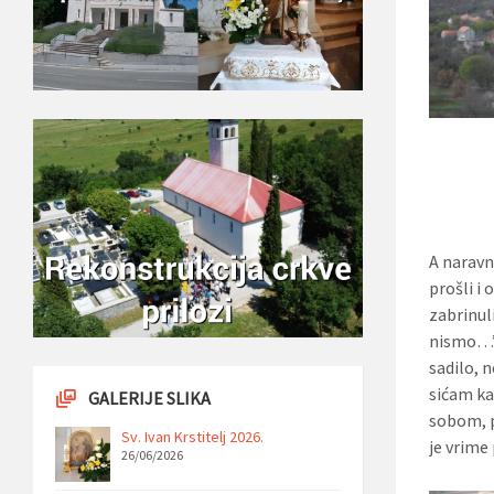
A naravno
prošli i 
zabrinul
nismo…”. 
sadilo, n
sićam ka
GALERIJE SLIKA
sobom, p
Sv. Ivan Krstitelj 2026.
je vrime 
26/06/2026