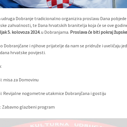
 udruga Dobranje tradicionalno organizira proslavu Dana pobjede 
ke zahvalnosti, te Dana hrvatskih branitelja koja će se ove godin
jak 5. kolovoza 2024.
u Dobranjama.
Proslava će biti pokraj župske
 Dobranjčane i njihove prijatelje da nam se pridruže i uveličaju je
 dana hrvatske povijesti.
:
ti: misa za Domovinu
ti: Revijalne nogometne utakmice Dobranjčana i gostiju
t: Zabavno glazbeni program