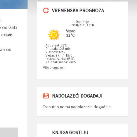
VREMENSKA PROGNOZA
i
Dobranje
09/08/2026, 13:08
e održati
Vedro
 crkve.
31°C
Apparent: 23°C
dan od
Pritisak: 1018 mb
Vlažnost: 65%
Vjetar: 9 km/h NNE
Izlazak sunca: 05:50
Zalazak sunca: 20:05
Više prognoze...
NADOLAZEĆI DOGAĐAJI
Trenutno nema nadolazećih događaja.
KNJIGA GOSTIJU