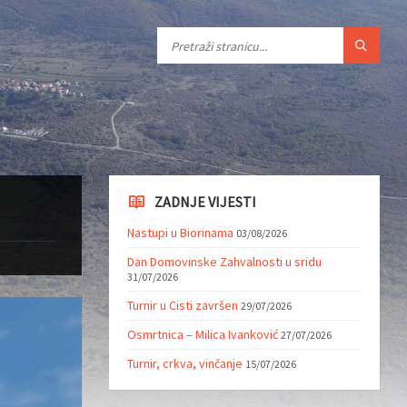
ZADNJE VIJESTI
Nastupi u Biorinama
03/08/2026
Dan Domovinske Zahvalnosti u sridu
31/07/2026
Turnir u Cisti završen
29/07/2026
Osmrtnica – Milica Ivanković
27/07/2026
Turnir, crkva, vinčanje
15/07/2026