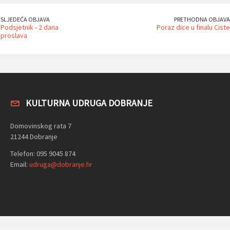
SLJEDEĆA OBJAVA
PRETHODNA OBJAVA
Podsjetnik - 2 dana
Poraz dice u finalu Ciste
proslava
KULTURNA UDRUGA DOBRANJE
Domovinskog rata 7
21244 Dobranje
Telefon: 095 9045 874
Email:
udruga@dobranje.hr