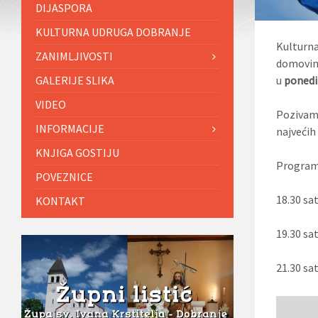
DIJASPORA
KULTURNA UDRUGA DOBRANJE
Kulturna
ZANIMLJIVOSTI
domovins
GALERIJE SLIKA
u
ponedil
VIDEO
Pozivamo
INFORMACIJE
najvećih
KNJIGA GOSTIJU
Program
POVEZNICE
18.30 sa
KONTAKT
19.30 sa
21.30 sa