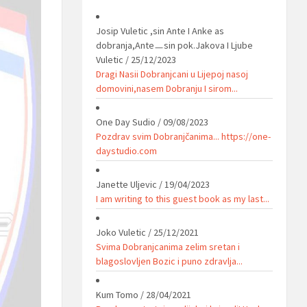
Josip Vuletic ,sin Ante I Anke as
dobranja,Anteㅡsin pok.Jakova I Ljube
Vuletic
/
25/12/2023
Dragi Nasii Dobranjcani u Lijepoj nasoj
domovini,nasem Dobranju I sirom...
One Day Sudio
/
09/08/2023
Pozdrav svim Dobranjčanima... https://one-
daystudio.com
Janette Uljevic
/
19/04/2023
I am writing to this guest book as my last...
Joko Vuletic
/
25/12/2021
Svima Dobranjcanima zelim sretan i
blagoslovljen Bozic i puno zdravlja...
Kum Tomo
/
28/04/2021