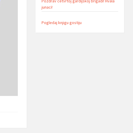
Pozdrav cetvrtoj gardijskoj brigadi! Hvala
junaci!
Pogledaj knjigu gostiju