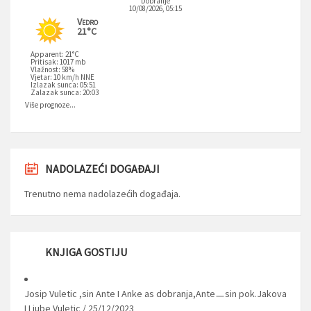
Dobranje
10/08/2026, 05:15
Vedro
21°C
Apparent: 21°C
Pritisak: 1017 mb
Vlažnost: 58%
Vjetar: 10 km/h NNE
Izlazak sunca: 05:51
Zalazak sunca: 20:03
Više prognoze...
NADOLAZEĆI DOGAĐAJI
Trenutno nema nadolazećih događaja.
KNJIGA GOSTIJU
Josip Vuletic ,sin Ante I Anke as dobranja,Anteㅡsin pok.Jakova
I Ljube Vuletic
/
25/12/2023