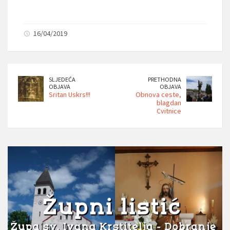
16/04/2019
SLJEDEĆA
PRETHODNA
OBJAVA
OBJAVA
Sritan Uskrs!!!
Obnova ceste,
blagdan
Cvitnice