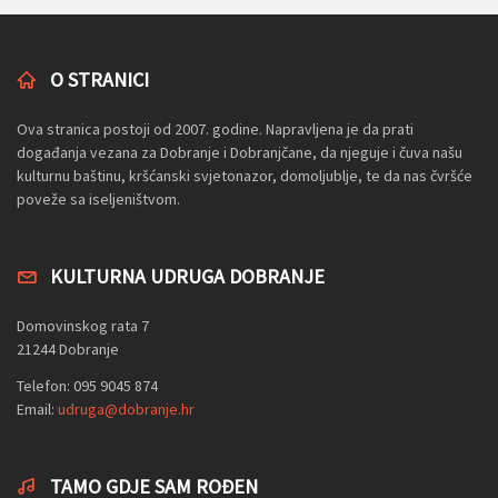
O STRANICI
Ova stranica postoji od 2007. godine. Napravljena je da prati
događanja vezana za Dobranje i Dobranjčane, da njeguje i čuva našu
kulturnu baštinu, kršćanski svjetonazor, domoljublje, te da nas čvršće
poveže sa iseljeništvom.
KULTURNA UDRUGA DOBRANJE
Domovinskog rata 7
21244 Dobranje
Telefon: 095 9045 874
Email:
udruga@dobranje.hr
TAMO GDJE SAM ROĐEN