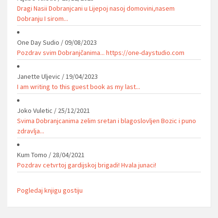
Dragi Nasii Dobranjcani u Lijepoj nasoj domovini,nasem
Dobranju I sirom...
One Day Sudio
/
09/08/2023
Pozdrav svim Dobranjčanima... https://one-daystudio.com
Janette Uljevic
/
19/04/2023
I am writing to this guest book as my last...
Joko Vuletic
/
25/12/2021
Svima Dobranjcanima zelim sretan i blagoslovljen Bozic i puno
zdravlja...
Kum Tomo
/
28/04/2021
Pozdrav cetvrtoj gardijskoj brigadi! Hvala junaci!
Pogledaj knjigu gostiju