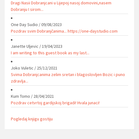
Dragi Nasii Dobranjcani u Lijepoj nasoj domovini,nasem
Dobranju I sirom...
One Day Sudio
/
09/08/2023
Pozdrav svim Dobranjčanima... https://one-daystudio.com
Janette Uljevic
/
19/04/2023
I am writing to this guest book as my last...
Joko Vuletic
/
25/12/2021
Svima Dobranjcanima zelim sretan i blagoslovljen Bozic i puno
zdravlja...
Kum Tomo
/
28/04/2021
Pozdrav cetvrtoj gardijskoj brigadi! Hvala junaci!
Pogledaj knjigu gostiju