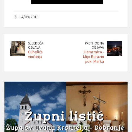
14/09/2018
SLJEDEĆA
PRETHODNA
OBJAVA
OBJAVA
Ćubelića
Osmrtnica -
vinčanja
Mijo Burazin
pok. Marka