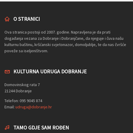
O STRANICI
Ova stranica postoji od 2007. godine. Napravljena je da prati
događanja vezana za Dobranje i Dobranjčane, da njeguje i čuva našu
kulturnu baštinu, kršćanski svjetonazor, domoljublje, te da nas čvršće
poveže sa iseljeništvom.
KULTURNA UDRUGA DOBRANJE
Domovinskog rata 7
21244 Dobranje
Telefon: 095 9045 874
Email:
udruga@dobranje.hr
TAMO GDJE SAM ROĐEN