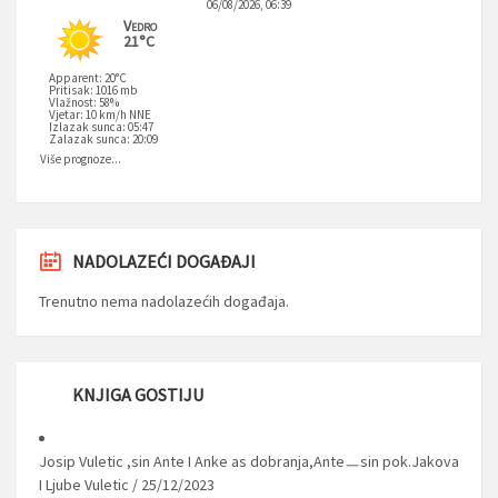
06/08/2026, 06:39
Vedro
21°C
Apparent: 20°C
Pritisak: 1016 mb
Vlažnost: 58%
Vjetar: 10 km/h NNE
Izlazak sunca: 05:47
Zalazak sunca: 20:09
Više prognoze...
NADOLAZEĆI DOGAĐAJI
Trenutno nema nadolazećih događaja.
KNJIGA GOSTIJU
Josip Vuletic ,sin Ante I Anke as dobranja,Anteㅡsin pok.Jakova
I Ljube Vuletic
/
25/12/2023