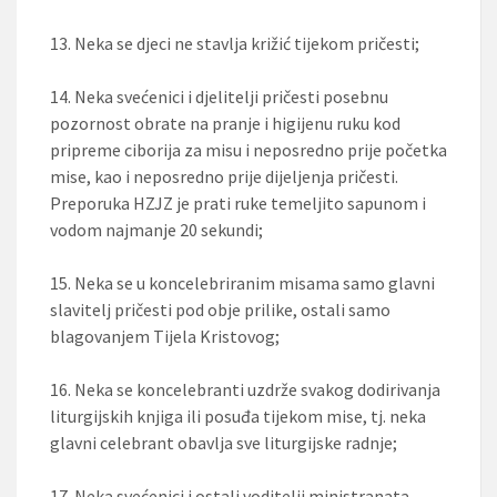
13. Neka se djeci ne stavlja križić tijekom pričesti;
14. Neka svećenici i djelitelji pričesti posebnu
pozornost obrate na pranje i higijenu ruku kod
pripreme ciborija za misu i neposredno prije početka
mise, kao i neposredno prije dijeljenja pričesti.
Preporuka HZJZ je prati ruke temeljito sapunom i
vodom najmanje 20 sekundi;
15. Neka se u koncelebriranim misama samo glavni
slavitelj pričesti pod obje prilike, ostali samo
blagovanjem Tijela Kristovog;
16. Neka se koncelebranti uzdrže svakog dodirivanja
liturgijskih knjiga ili posuđa tijekom mise, tj. neka
glavni celebrant obavlja sve liturgijske radnje;
17. Neka svećenici i ostali voditelji ministranata