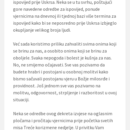
ispovijed prije Uskrsa. Neka se u tu svrhu, poštujući
gore navedene odredbe za ispovijed, ponude
vjernicima na dnevnoj ili tjednoj bazi više termina za
ispovijed kako bi se neposredno prije Uskrsa izbjeglo
okupljanje velikog broja ljudi.
Već sada koristimo priliku zahvaliti svima onima koji
se brinu za nas, a osobito onima koji se brinu za
oboljele. Svaka nepogoda i bolest je kušnja za nas.
No, ne smijemo očajavati. Sve vas pozivamo da
budete hrabri i postojani u osobnoj molitvi kako
bismo sačuvali postojanu vjeru u Božje milosrđe i
providnost. Još jednom sve vas pozivamo na
molitvu, odgovornost, strpljenje i razboritost u ovoj
situaciji.
Neka se odredbe ovog dekreta izvjese na oglasnim
pločama i pročitaju vjernicima prije početka svetih
misa Treće korizmene nedjelje. U privitku Vam