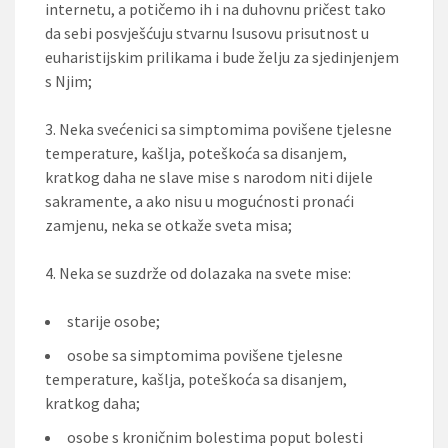
internetu, a potičemo ih i na duhovnu pričest tako
da sebi posvješćuju stvarnu Isusovu prisutnost u
euharistijskim prilikama i bude želju za sjedinjenjem
s Njim;
3. Neka svećenici sa simptomima povišene tjelesne
temperature, kašlja, poteškoća sa disanjem,
kratkog daha ne slave mise s narodom niti dijele
sakramente, a ako nisu u mogućnosti pronaći
zamjenu, neka se otkaže sveta misa;
4. Neka se suzdrže od dolazaka na svete mise:
starije osobe;
osobe sa simptomima povišene tjelesne
temperature, kašlja, poteškoća sa disanjem,
kratkog daha;
osobe s kroničnim bolestima poput bolesti