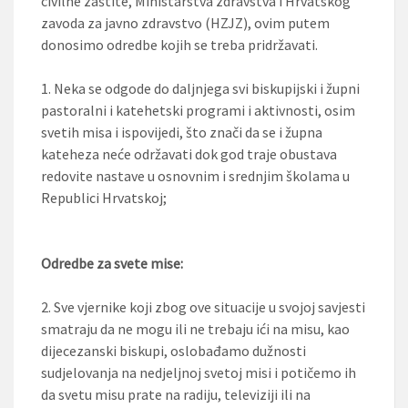
civilne zaštite, Ministarstva zdravstva i Hrvatskog
zavoda za javno zdravstvo (HZJZ), ovim putem
donosimo odredbe kojih se treba pridržavati.
1. Neka se odgode do daljnjega svi biskupijski i župni
pastoralni i katehetski programi i aktivnosti, osim
svetih misa i ispovijedi, što znači da se i župna
kateheza neće održavati dok god traje obustava
redovite nastave u osnovnim i srednjim školama u
Republici Hrvatskoj;
Odredbe za svete mise:
2. Sve vjernike koji zbog ove situacije u svojoj savjesti
smatraju da ne mogu ili ne trebaju ići na misu, kao
dijecezanski biskupi, oslobađamo dužnosti
sudjelovanja na nedjeljnoj svetoj misi i potičemo ih
da svetu misu prate na radiju, televiziji ili na