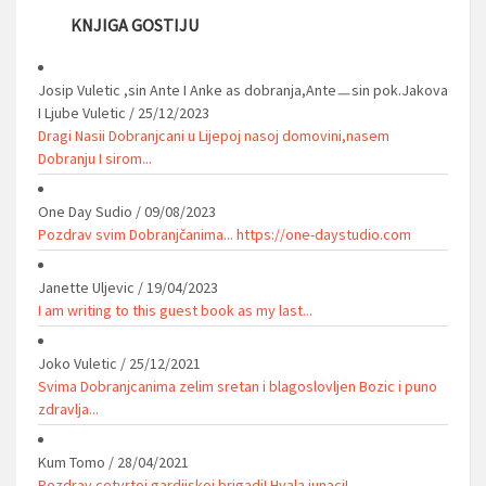
KNJIGA GOSTIJU
Josip Vuletic ,sin Ante I Anke as dobranja,Anteㅡsin pok.Jakova
I Ljube Vuletic
/
25/12/2023
Dragi Nasii Dobranjcani u Lijepoj nasoj domovini,nasem
Dobranju I sirom...
One Day Sudio
/
09/08/2023
Pozdrav svim Dobranjčanima... https://one-daystudio.com
Janette Uljevic
/
19/04/2023
I am writing to this guest book as my last...
Joko Vuletic
/
25/12/2021
Svima Dobranjcanima zelim sretan i blagoslovljen Bozic i puno
zdravlja...
Kum Tomo
/
28/04/2021
Pozdrav cetvrtoj gardijskoj brigadi! Hvala junaci!