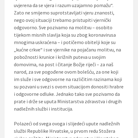
uvjerena da se vjera i razum uzajamno pomažu“.
Zato ne smijemo suprotstavljati vjeru znanosti,
nego ovoj situaciji trebamo pristupiti vjernički
odgovorno. Sve pozivamo na molitvu – osobito
tijekom misnih slavlja koja su zbog koronavirusa
mnogima uskraćena – i potičemo obitelji koje su
„kućne crkve“ i sve vjernike na pojačanu molitvu, na
pobožnosti krunice i križnih puteva u svojim
domovima, na post i čitanje Božje riječi – za naš
narod, za sve pogođene ovom bolešću, za one koji
im služe i sve odgovorne na različitim razinama koji
su pozvani u svezi s ovom situacijom donositi hrabre
i odgovorne odluke. Jednako tako sve pozivamo da
prate i drže se uputa Ministarstva zdravstva i drugih
nadležnih službi i institucija.
Polazeći od svega ovoga i slijedeći upute nadležnih
službi Republike Hrvatske, u prvom redu Stožera