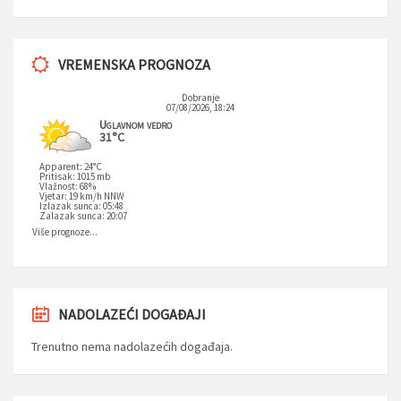
VREMENSKA PROGNOZA
Dobranje
07/08/2026, 18:24
Uglavnom vedro
31°C
Apparent: 24°C
Pritisak: 1015 mb
Vlažnost: 68%
Vjetar: 19 km/h NNW
Izlazak sunca: 05:48
Zalazak sunca: 20:07
Više prognoze...
NADOLAZEĆI DOGAĐAJI
Trenutno nema nadolazećih događaja.