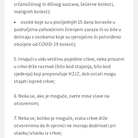
srčanožilnog ili dišnog sustava, šećerne bolesti,
malignih bolesti;
osobe koje su u posljednjih 15 dana boravile u
područjima zahvaćenim širenjem zaraze ili su bile u
doticaju s osobama koje su vjerojatno ili potvrđeno
oboljele od COVID-19 bolesti;
5. Imajući u vidu veličinu pojedine crkve, neka prisutni
u crkvi drže razmak (bilo kod stajanja, bilo kod
sjedenja) koji preporučuje HZJZ, dok ostali mogu
stajati ispred crkve;
6. Neka se, ako je moguće, svete mise slave na
otvorenom;
7. Neka se, koliko je moguće, vrata crkve drže
otvorenima da ih vjernici ne moraju dodirivati pri
ulasku/izlasku iz crkve;