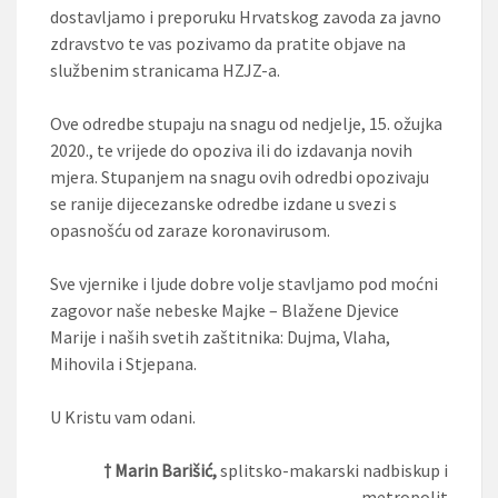
dostavljamo i preporuku Hrvatskog zavoda za javno
zdravstvo te vas pozivamo da pratite objave na
službenim stranicama HZJZ-a.
Ove odredbe stupaju na snagu od nedjelje, 15. ožujka
2020., te vrijede do opoziva ili do izdavanja novih
mjera. Stupanjem na snagu ovih odredbi opozivaju
se ranije dijecezanske odredbe izdane u svezi s
opasnošću od zaraze koronavirusom.
Sve vjernike i ljude dobre volje stavljamo pod moćni
zagovor naše nebeske Majke – Blažene Djevice
Marije i naših svetih zaštitnika: Dujma, Vlaha,
Mihovila i Stjepana.
U Kristu vam odani.
† Marin Barišić,
splitsko-makarski nadbiskup i
metropolit