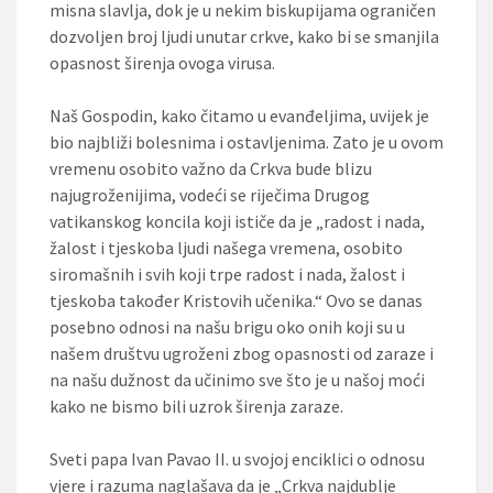
misna slavlja, dok je u nekim biskupijama ograničen
dozvoljen broj ljudi unutar crkve, kako bi se smanjila
opasnost širenja ovoga virusa.
Naš Gospodin, kako čitamo u evanđeljima, uvijek je
bio najbliži bolesnima i ostavljenima. Zato je u ovom
vremenu osobito važno da Crkva bude blizu
najugroženijima, vodeći se riječima Drugog
vatikanskog koncila koji ističe da je „radost i nada,
žalost i tjeskoba ljudi našega vremena, osobito
siromašnih i svih koji trpe radost i nada, žalost i
tjeskoba također Kristovih učenika.“ Ovo se danas
posebno odnosi na našu brigu oko onih koji su u
našem društvu ugroženi zbog opasnosti od zaraze i
na našu dužnost da učinimo sve što je u našoj moći
kako ne bismo bili uzrok širenja zaraze.
Sveti papa Ivan Pavao II. u svojoj enciklici o odnosu
vjere i razuma naglašava da je „Crkva najdublje