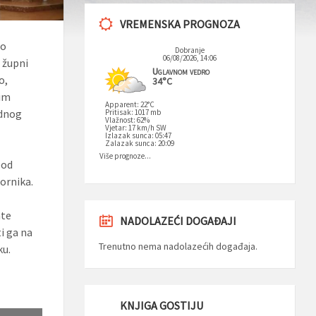
VREMENSKA PROGNOZA
no
Dobranje
06/08/2026, 14:06
 župni
Uglavnom vedro
o,
34°C
gim
Apparent: 22°C
odnog
Pritisak: 1017 mb
Vlažnost: 62%
Vjetar: 17 km/h SW
Izlazak sunca: 05:47
Zalazak sunca: 20:09
Više prognoze...
pod
bornika.
ate
NADOLAZEĆI DOGAĐAJI
i ga na
Trenutno nema nadolazećih događaja.
ku.
KNJIGA GOSTIJU