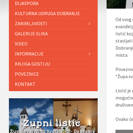
DIJASPORA
KULTURNA UDRUGA DOBRANJE
Od svog 
ZANIMLJIVOSTI
evanđelje
GALERIJE SLIKA
listić ko
stavljat
VIDEO
Dobranjč
INFORMACIJE
mista.
KNJIGA GOSTIJU
Povezni
POVEZNICE
“Župa sv.
KONTAKT
Listić je
mogućnos
društven
Ovako će