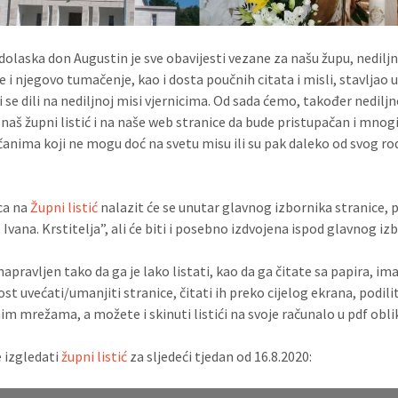
dolaska don Augustin je sve obavijesti vezane za našu župu, nedilj
 i njegovo tumačenje, kao i dosta poučnih citata i misli, stavljao u
ji se dili na nediljnoj misi vjernicima. Od sada ćemo, također nediljn
i naš župni listić i na naše web stranice da bude pristupačan i mno
anima koji ne mogu doć na svetu misu ili su pak daleko od svog r
ca na
Župni listić
nalazit će se unutar glavnog izbornika stranice, 
 Ivana. Krstitelja”, ali će biti i posebno izdvojena ispod glavnog iz
 napravljen tako da ga je lako listati, kao da ga čitate sa papira, im
t uvećati/umanjiti stranice, čitati ih preko cijelog ekrana, podilit
im mrežama, a možete i skinuti listići na svoje računalo u pdf obli
 izgledati
župni listić
za sljedeći tjedan od 16.8.2020: