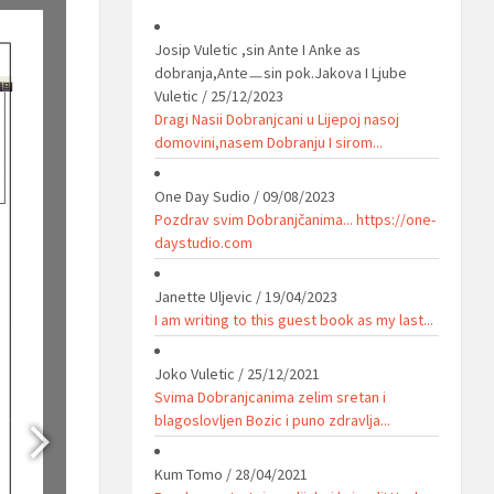
Josip Vuletic ,sin Ante I Anke as
dobranja,Anteㅡsin pok.Jakova I Ljube
Vuletic
/
25/12/2023
Dragi Nasii Dobranjcani u Lijepoj nasoj
domovini,nasem Dobranju I sirom...
One Day Sudio
/
09/08/2023
Pozdrav svim Dobranjčanima... https://one-
daystudio.com
Janette Uljevic
/
19/04/2023
I am writing to this guest book as my last...
Joko Vuletic
/
25/12/2021
Svima Dobranjcanima zelim sretan i
blagoslovljen Bozic i puno zdravlja...
Kum Tomo
/
28/04/2021