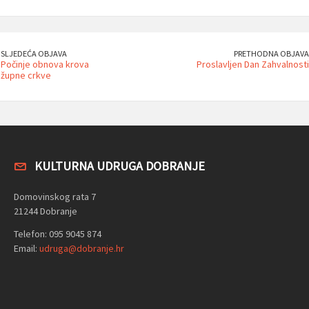
SLJEDEĆA OBJAVA
PRETHODNA OBJAVA
Počinje obnova krova
Proslavljen Dan Zahvalnosti
župne crkve
KULTURNA UDRUGA DOBRANJE
Domovinskog rata 7
21244 Dobranje
Telefon: 095 9045 874
Email:
udruga@dobranje.hr