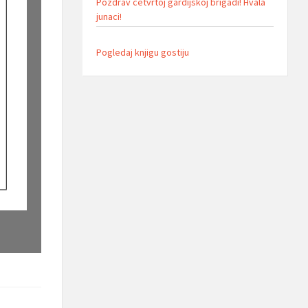
Pozdrav cetvrtoj gardijskoj brigadi! Hvala
junaci!
Pogledaj knjigu gostiju