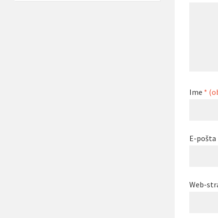
Ime
* (o
E-pošta
Web-str