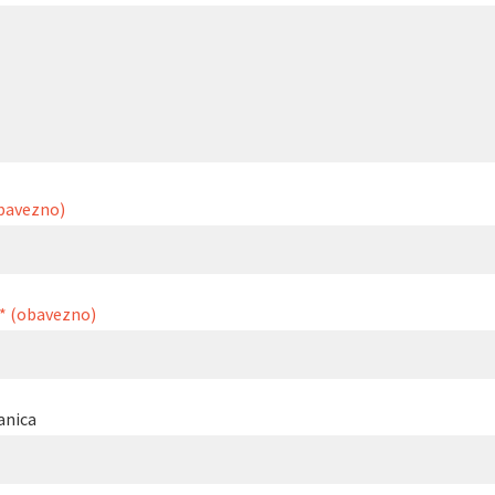
bavezno)
* (obavezno)
anica