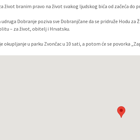
 život branim pravo na život svakog ljudskog bića od začeća do pr
 udruga Dobranje poziva sve Dobranjčane da se pridruže Hodu za Živ
Splitu – za život, obitelj i Hrvatsku.
 je okupljanje u parku Zvončac u 10 sati, a potom će se povorka „Z