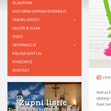
DIJASPORA
KULTURNA UDRUGA DOBRANJE
ZANIMLJIVOSTI
GALERIJE SLIKA
VIDEO
INFORMACIJE
KNJIGA GOSTIJU
POVEZNICE
KONTAKT
19/05
Hod za ž
obitelji
život te