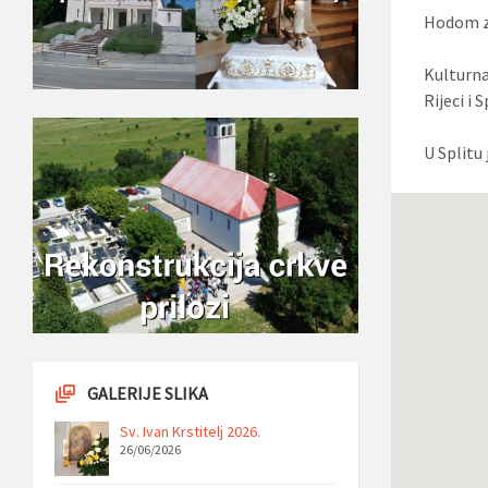
Hodom za
Kulturna
Rijeci i 
U Splitu
GALERIJE SLIKA
Sv. Ivan Krstitelj 2026.
26/06/2026