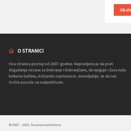
O STRANICI
Ova stranica postoji od 2007. godine. Napravljena je da prati
događanja vezana za Dobranje i Dobranjčane, da njeguje i čuva našu
kulturnu baštinu, kršćanski svjetonazor, domoljublje, te da nas
čvršće poveže sa iseljeništvom.
© 2007. - 2022. Sva prava pridržana