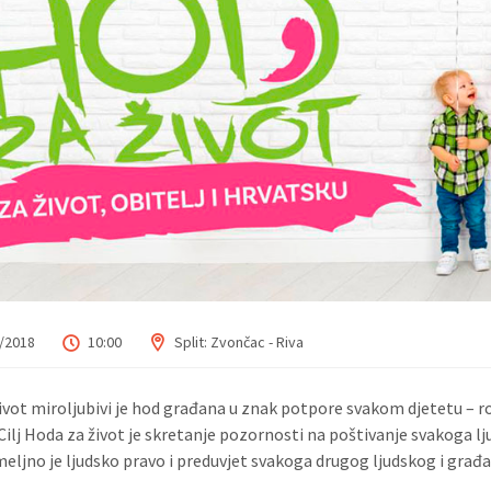
/2018
10:00
Split: Zvončac - Riva
ivot miroljubivi je hod građana u znak potpore svakom djetetu – r
. Cilj Hoda za život je skretanje pozornosti na poštivanje svakoga l
meljno je ljudsko pravo i preduvjet svakoga drugog ljudskog i građ