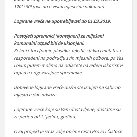
120l i 80l (ovisno o visini mjesečne naknade).
Logirane vreće ne upotrebljavati do 01.03.2019.
Postojeći spremnici (kontejneri) za miješani
komunalni otpad biti će uklonjeni.
Zeleni otoci (papir, plastika, tekstil, staklo i metal) su
raspoređeni na području svih mjesnih odbora, pa Vas
i ovim putem molimo da odlažete navedeni iskoristivi
otpad u odgovarajuće spremnike.
Dobivene logirane vreće dužni ste iznijeti na sabirno
mjesto u dan odvoza.
Logirane vreće koje su Vam dostavljene, dostatne su
za period od 1.(jednu) godinu.
Ovaj projekt je izraz volje općine Cista Provo i Čistoće