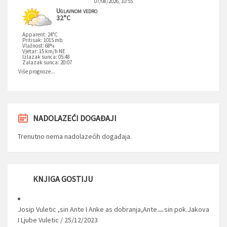
07/08/2026, 10:55
Uglavnom vedro
32°C
Apparent: 24°C
Pritisak: 1015 mb
Vlažnost: 68%
Vjetar: 15 km/h NE
Izlazak sunca: 05:48
Zalazak sunca: 20:07
Više prognoze...
NADOLAZEĆI DOGAĐAJI
Trenutno nema nadolazećih događaja.
KNJIGA GOSTIJU
Josip Vuletic ,sin Ante I Anke as dobranja,Anteㅡsin pok.Jakova
I Ljube Vuletic
/
25/12/2023