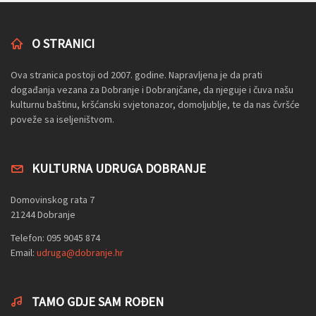
O STRANICI
Ova stranica postoji od 2007. godine. Napravljena je da prati
događanja vezana za Dobranje i Dobranjčane, da njeguje i čuva našu
kulturnu baštinu, kršćanski svjetonazor, domoljublje, te da nas čvršće
poveže sa iseljeništvom.
KULTURNA UDRUGA DOBRANJE
Domovinskog rata 7
21244 Dobranje
Telefon: 095 9045 874
Email:
udruga@dobranje.hr
TAMO GDJE SAM ROĐEN