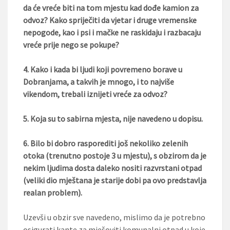
da će vreće biti na tom mjestu kad dođe kamion za
odvoz? Kako spriječiti da vjetar i druge vremenske
nepogode, kao i psi i mačke ne raskidaju i razbacaju
vreće prije nego se pokupe?
4. Kako i kada bi ljudi koji povremeno borave u
Dobranjama, a takvih je mnogo, i to najviše
vikendom, trebali iznijeti vreće za odvoz?
5. Koja su to sabirna mjesta, nije navedeno u dopisu.
6. Bilo bi dobro rasporediti još nekoliko zelenih
otoka (trenutno postoje 3 u mjestu), s obzirom da je
nekim ljudima dosta daleko nositi razvrstani otpad
(veliki dio mještana je starije dobi pa ovo predstavlja
realan problem).
Uzevši u obzir sve navedeno, mislimo da je potrebno
osigurati kante za mješoviti komunalni otpad u koje