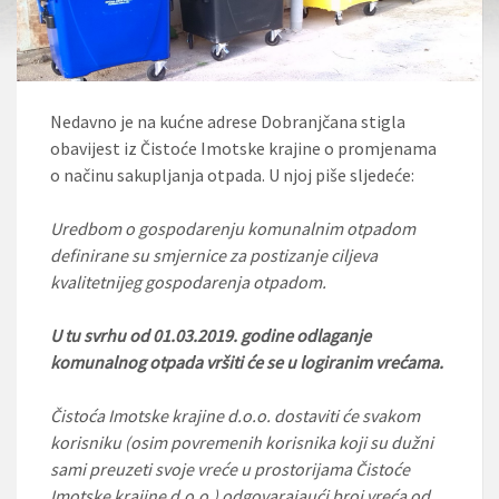
Nedavno je na kućne adrese Dobranjčana stigla
obavijest iz Čistoće Imotske krajine o promjenama
o načinu sakupljanja otpada. U njoj piše sljedeće:
Uredbom o gospodarenju komunalnim otpadom
definirane su smjernice za postizanje ciljeva
kvalitetnijeg gospodarenja otpadom.
U tu svrhu od 01.03.2019. godine odlaganje
komunalnog otpada vršiti će se u logiranim vrećama.
Čistoća Imotske krajine d.o.o. dostaviti će svakom
korisniku (osim povremenih korisnika koji su dužni
sami preuzeti svoje vreće u prostorijama Čistoće
Imotske krajine d.o.o.) odgovarajaući broj vreća od