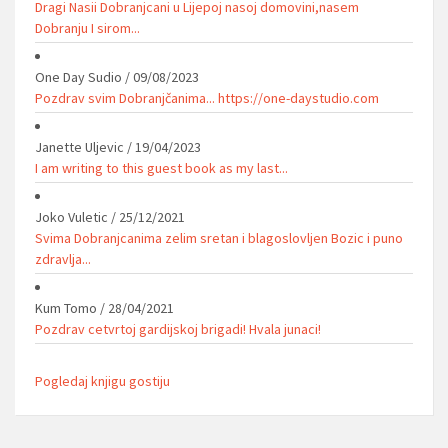
Dragi Nasii Dobranjcani u Lijepoj nasoj domovini,nasem
Dobranju I sirom...
One Day Sudio
/
09/08/2023
Pozdrav svim Dobranjčanima... https://one-daystudio.com
Janette Uljevic
/
19/04/2023
I am writing to this guest book as my last...
Joko Vuletic
/
25/12/2021
Svima Dobranjcanima zelim sretan i blagoslovljen Bozic i puno
zdravlja...
Kum Tomo
/
28/04/2021
Pozdrav cetvrtoj gardijskoj brigadi! Hvala junaci!
Pogledaj knjigu gostiju