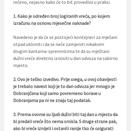
rečeno, nejasno kako će to bit provedivo u praksi.
1. Kako je određen broj logiranih vreća, po kojem
izračunu na osnovu mjesečne naknade?
Navedeno je da će se postojeći kontejneri za mješani
otpad ukloniti i da se neće zamjeniti nikakvim
drugim kantama-spremnicima te da su mještani
dužni vreće direktno iznositi u dan odvoza na sabirno
mjesto.
2. Ovo je teško izvedivo. Prije svega, u ovoj obavijesti
je trebalo navest koji je to dan odvoza jer mnogo je
Dobranjčana koji samo povremeno borave u
Dobranjama pa ni ne znaju taj podatak.
3. Prema ovome su ljudi dužni biti taj dan u mjestu da
bi predali vreće što nema smisla. S druge strane pak,
ako bi vreće iznijeli i ostavili ranije tko će osigurati