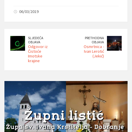
06/03/2019
SLJEDEĆA
PRETHODNA
OBJAVA
OBJAVA
Odgovor iz
Osmrtnica -
Čistoće
Ivan Lerotić
Imotske
(Jekić)
krajine