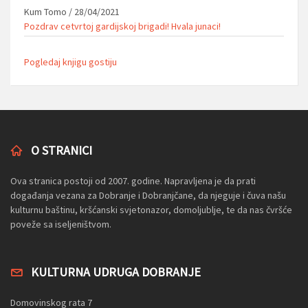
Kum Tomo
/
28/04/2021
Pozdrav cetvrtoj gardijskoj brigadi! Hvala junaci!
Pogledaj knjigu gostiju
O STRANICI
Ova stranica postoji od 2007. godine. Napravljena je da prati
događanja vezana za Dobranje i Dobranjčane, da njeguje i čuva našu
kulturnu baštinu, kršćanski svjetonazor, domoljublje, te da nas čvršće
poveže sa iseljeništvom.
KULTURNA UDRUGA DOBRANJE
Domovinskog rata 7