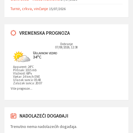
Turnir, crkva, vinčanje
15/07/2026
VREMENSKA PROGNOZA
Dobranje
07/08/2026, 12:38
Uglavnom vedro
34°C
Apparent: 24°C
Pritisak: 1015 mb
Vlažnost: 68%
Vjetar: 14 km/h ENE
Izlazak sunca: 05:48
Zalazak sunca: 20:07
Više prognoze...
NADOLAZEĆI DOGAĐAJI
Trenutno nema nadolazećih događaja.