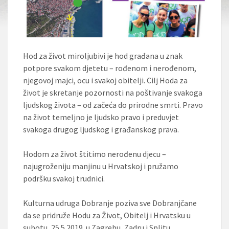
Hod za život miroljubivi je hod građana u znak
potpore svakom djetetu – rođenom i nerođenom,
njegovoj majci, ocu i svakoj obitelji. Cilj Hoda za
život je skretanje pozornosti na poštivanje svakoga
ljudskog života – od začeća do prirodne smrti. Pravo
na život temeljno je ljudsko pravo i preduvjet
svakoga drugog ljudskog i građanskog prava.
Hodom za život štitimo nerođenu djecu –
najugroženiju manjinu u Hrvatskoj i pružamo
podršku svakoj trudnici.
Kulturna udruga Dobranje poziva sve Dobranjčane
da se pridruže Hodu za Život, Obitelj i Hrvatsku u
subotu, 25.5.2019. u Zagrebu, Zadru i Splitu.