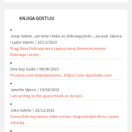
KNJIGA GOSTIJU
Josip Vuletic ,sin Ante I Anke as dobranja,Anteㅡsin pok.Jakova
I Ljube Vuletic
/
25/12/2023
Dragi Nasii Dobranjcani u Lijepoj nasoj domovini,nasem
Dobranju I sirom...
One Day Sudio
/
09/08/2023
Pozdrav svim Dobranjčanima... https://one-daystudio.com
Janette Uljevic
/
19/04/2023
I am writing to this guest book as my last...
Joko Vuletic
/
25/12/2021
Svima Dobranjcanima zelim sretan i blagoslovljen Bozic i puno
zdravlja...