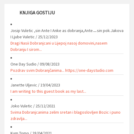
KNJIGA GOSTIJU
Josip Vuletic ,sin Ante I Anke as dobranja,Anteㅡsin pok.Jakova
I Ljube Vuletic
/
25/12/2023
Dragi Nasii Dobranjcani u Lijepoj nasoj domovini,nasem
Dobranju I sirom...
One Day Sudio
/
09/08/2023
Pozdrav svim Dobranjčanima... https://one-daystudio.com
Janette Uljevic
/
19/04/2023
I am writing to this guest book as my last...
Joko Vuletic
/
25/12/2021
Svima Dobranjcanima zelim sretan i blagoslovljen Bozic i puno
zdravlja...
Kum Tomo
/
28/04/2021