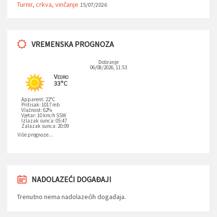
Turnir, crkva, vinčanje
15/07/2026
VREMENSKA PROGNOZA
Dobranje
06/08/2026, 11:53
Vedro
33°C
Apparent: 22°C
Pritisak: 1017 mb
Vlažnost: 62%
Vjetar: 10 km/h SSW
Izlazak sunca: 05:47
Zalazak sunca: 20:09
Više prognoze...
NADOLAZEĆI DOGAĐAJI
Trenutno nema nadolazećih događaja.