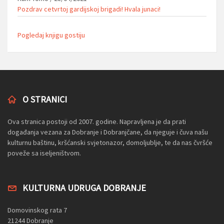
Pozdrav cetvrtoj gardijskoj brigadi! Hvala junaci!
Pogledaj knjigu gostiju
O STRANICI
Ova stranica postoji od 2007. godine. Napravljena je da prati
događanja vezana za Dobranje i Dobranjčane, da njeguje i čuva našu
kulturnu baštinu, kršćanski svjetonazor, domoljublje, te da nas čvršće
poveže sa iseljeništvom.
KULTURNA UDRUGA DOBRANJE
Domovinskog rata 7
21244 Dobranje