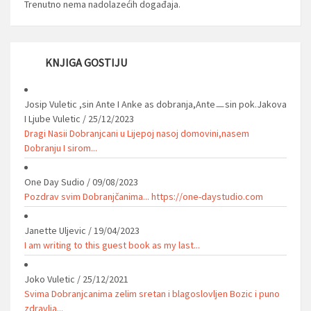
Trenutno nema nadolazećih događaja.
KNJIGA GOSTIJU
Josip Vuletic ,sin Ante I Anke as dobranja,Anteㅡsin pok.Jakova
I Ljube Vuletic
/
25/12/2023
Dragi Nasii Dobranjcani u Lijepoj nasoj domovini,nasem
Dobranju I sirom...
One Day Sudio
/
09/08/2023
Pozdrav svim Dobranjčanima... https://one-daystudio.com
Janette Uljevic
/
19/04/2023
I am writing to this guest book as my last...
Joko Vuletic
/
25/12/2021
Svima Dobranjcanima zelim sretan i blagoslovljen Bozic i puno
zdravlja...