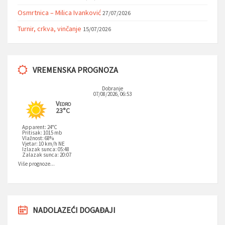
Osmrtnica – Milica Ivanković
27/07/2026
Turnir, crkva, vinčanje
15/07/2026
VREMENSKA PROGNOZA
Dobranje
07/08/2026, 06:53
Vedro
23°C
Apparent: 24°C
Pritisak: 1015 mb
Vlažnost: 68%
Vjetar: 10 km/h NE
Izlazak sunca: 05:48
Zalazak sunca: 20:07
Više prognoze...
NADOLAZEĆI DOGAĐAJI