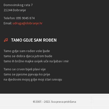
Domovinskog rata 7
21244 Dobranje
Telefon: 095 9045 874
Email:
udruga@dobranje.hr
TAMO GDJE SAM ROĐEN
Tamo gdje sam rođen vole ljude
tamo se dobra djeca jutrom bude
tamo ih brižne majke uvijek uče na ljubav i mir
Tamo se crven bijeli plavi vije
tamo se pjesme pjevaju ko prije
na djedovini mojoj gdje moji stari snivaju
© 2007. - 2022. Sva prava pridržana