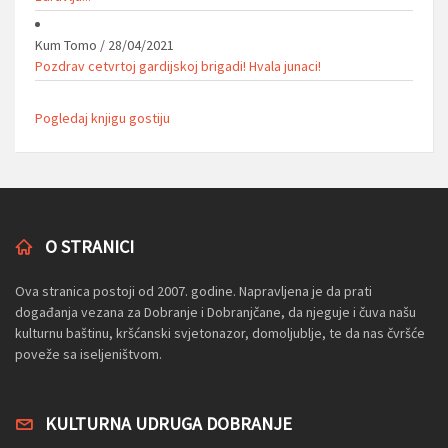
Kum Tomo
/
28/04/2021
Pozdrav cetvrtoj gardijskoj brigadi! Hvala junaci!
Pogledaj knjigu gostiju
O STRANICI
Ova stranica postoji od 2007. godine. Napravljena je da prati
događanja vezana za Dobranje i Dobranjčane, da njeguje i čuva našu
kulturnu baštinu, kršćanski svjetonazor, domoljublje, te da nas čvršće
poveže sa iseljeništvom.
KULTURNA UDRUGA DOBRANJE