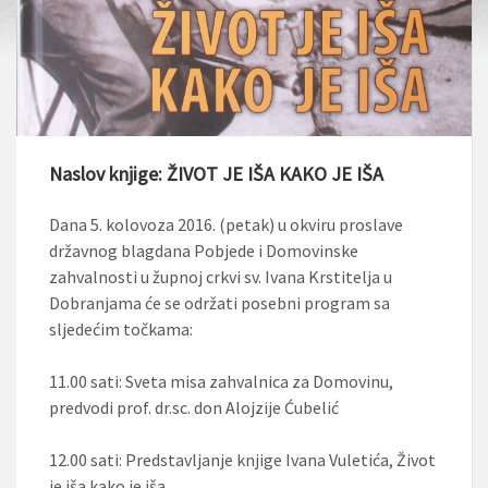
Naslov knjige: ŽIVOT JE IŠA KAKO JE IŠA
Dana 5. kolovoza 2016. (petak) u okviru proslave
državnog blagdana Pobjede i Domovinske
zahvalnosti u župnoj crkvi sv. Ivana Krstitelja u
Dobranjama će se održati posebni program sa
sljedećim točkama:
11.00 sati: Sveta misa zahvalnica za Domovinu,
predvodi prof. dr.sc. don Alojzije Ćubelić
12.00 sati: Predstavljanje knjige Ivana Vuletića, Život
je iša kako je iša