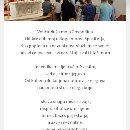
Veliča duša moja Gospodina
i klikće duh moj u Bogu mome Spasitelju,
što pogleda na neznatnost službenice svoje:
odsad će me, evo, svi naraštaji zvati blaženom.
Jer velika mi djela učini Svesilni,
sveto je ime njegovo.
Od koljena do koljena dobrota je njegova
nad onima što se njega boje.
Iskaza snagu mišice svoje,
rasprši oholice umišljene.
Silne zbaci s prijestolja,
a uzvisi neznatne.
Gladne napuni dobrima,