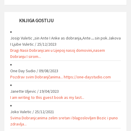
KNJIGA GOSTIJU
Josip Vuletic ,sin Ante I Anke as dobranja,Anteㅡsin pok.Jakova
I Ljube Vuletic
/
25/12/2023
Dragi Nasii Dobranjcani u Lijepoj nasoj domovini,nasem
Dobranju I sirom...
One Day Sudio
/
09/08/2023
Pozdrav svim Dobranjčanima... https://one-daystudio.com
Janette Uljevic
/
19/04/2023
I am writing to this guest book as my last...
Joko Vuletic
/
25/12/2021
Svima Dobranjcanima zelim sretan i blagoslovljen Bozic i puno
zdravlja...