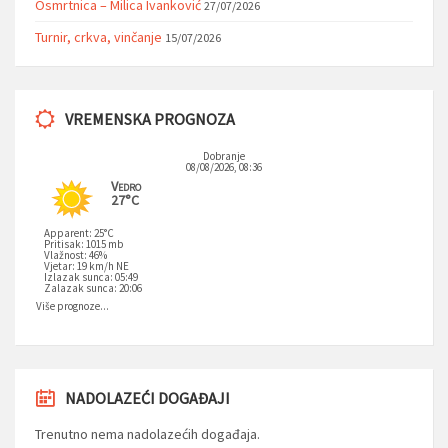
Osmrtnica – Milica Ivanković
27/07/2026
Turnir, crkva, vinčanje
15/07/2026
VREMENSKA PROGNOZA
Dobranje
08/08/2026, 08:36
Vedro
27°C
Apparent: 25°C
Pritisak: 1015 mb
Vlažnost: 46%
Vjetar: 19 km/h NE
Izlazak sunca: 05:49
Zalazak sunca: 20:06
Više prognoze...
NADOLAZEĆI DOGAĐAJI
Trenutno nema nadolazećih događaja.