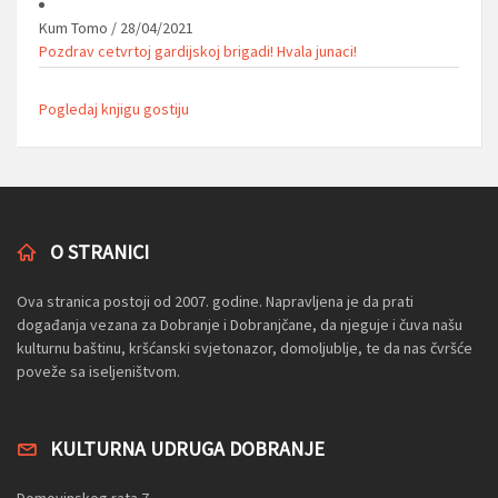
Kum Tomo
/
28/04/2021
Pozdrav cetvrtoj gardijskoj brigadi! Hvala junaci!
Pogledaj knjigu gostiju
O STRANICI
Ova stranica postoji od 2007. godine. Napravljena je da prati
događanja vezana za Dobranje i Dobranjčane, da njeguje i čuva našu
kulturnu baštinu, kršćanski svjetonazor, domoljublje, te da nas čvršće
poveže sa iseljeništvom.
KULTURNA UDRUGA DOBRANJE
Domovinskog rata 7