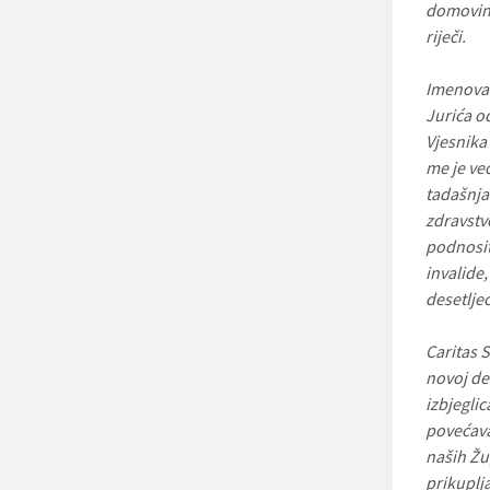
domovins
riječi.
Imenovan
Jurića o
Vjesnika
me je ve
tadašnja 
zdravstv
podnositi
invalide
desetlje
Caritas S
novoj de
izbjegli
povećava
naših Žu
prikuplj