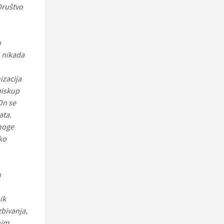
Društvo
o
o nikada
izacija
biskup
On se
ata.
noge
ako
u
ik
zbivanja,
nim