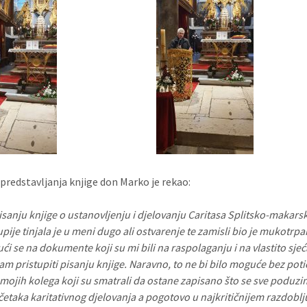
 predstavljanja knjige don Marko je rekao:
pisanju knjige o ustanovljenju i djelovanju Caritasa Splitsko-makars
pije tinjala je u meni dugo ali ostvarenje te zamisli bio je mukotrp
ći se na dokumente koji su mi bili na raspolaganju i na vlastito sje
m pristupiti pisanju knjige. Naravno, to ne bi bilo moguće bez potic
mojih kolega koji su smatrali da ostane zapisano što se sve poduzi
četaka karitativnog djelovanja a pogotovo u najkritičnijem razdoblj