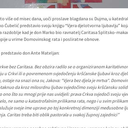
to više od misec dana, uoči proslave blagdana sv. Dujma, u katedral
o Ćubelić predstavio svoju knjigu “Vjera djelotvorna ljubavlju” koj
 razdoblje kad je don Marko bio ravnatelj Caritasa Splitsko-maka
pije u vrime Domovinskog rata i posliratne obnove.
e predstavio don Ante Mateljan:
kve bez Caritasa. Bez obzira radilo se o organiziranom karitativno
ju u Crkvi ili o povremenom svjedočenju kršćanske ljubavi kroz djel
 ostaje na snazi ona sv, Jakova: “Vjera bez djela je mrtva“. Domovin
otaknuo da kroz milosrdnu ljubav svjedočimo svoju kršćansku solid
 ono što su mnogi prije nas uvidjeli: prava Crkva svjedoči svoju vje
elo, ne samo u katastrofalnim prilikama rata, nego i u svim prilikam
služuje svoje ime upravo po toj konkretnoj dimenziji međusobne lju
. Caritas treba biti oblik pastorala u svakoj župnoj zajednici”