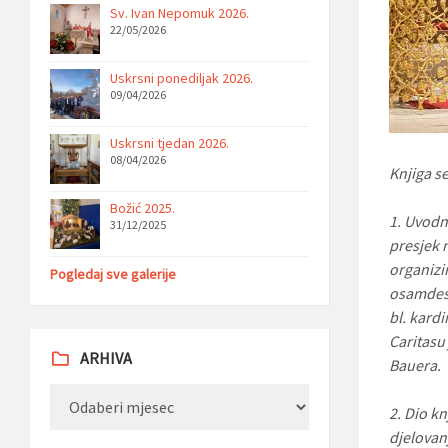
Sv. Ivan Nepomuk 2026.
22/05/2026
Uskrsni ponediljak 2026.
09/04/2026
Uskrsni tjedan 2026.
08/04/2026
Knjiga se
Božić 2025.
1. Uvodni
31/12/2025
presjek n
organizi
Pogledaj sve galerije
osamdese
bl. kard
Caritasu
ARHIVA
Bauera.
Arhiva
2. Dio k
djelovanj