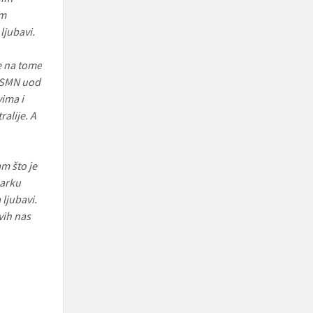
om
ljubavi.
se na tome
u SMN uod
vima i
ralije. A
m što je
Marku
ljubavi.
vih nas