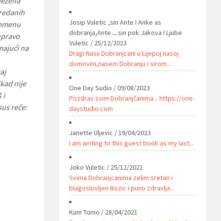
ježena
predanih
Josip Vuletic ,sin Ante I Anke as
vremenu
dobranja,Anteㅡsin pok.Jakova I Ljube
upravo
Vuletic
/
25/12/2023
majući na
Dragi Nasii Dobranjcani u Lijepoj nasoj
domovini,nasem Dobranju I sirom...
aj
kad nije
One Day Sudio
/
09/08/2023
 i
Pozdrav svim Dobranjčanima... https://one-
sus reče:
daystudio.com
Janette Uljevic
/
19/04/2023
I am writing to this guest book as my last...
Joko Vuletic
/
25/12/2021
Svima Dobranjcanima zelim sretan i
blagoslovljen Bozic i puno zdravlja...
Kum Tomo
/
28/04/2021