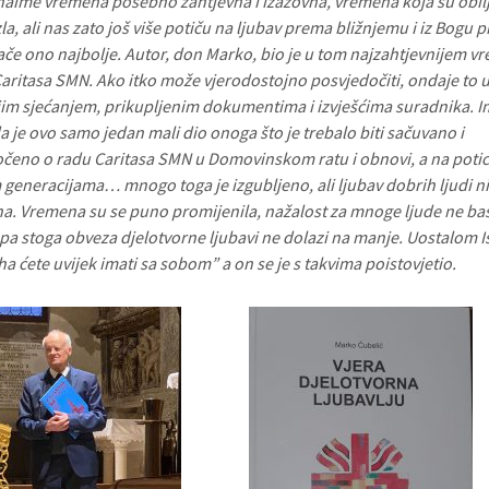
naime vremena posebno zahtjevna i izazovna, vremena koja su obil
la, ali nas zato još više potiču na ljubav prema bližnjemu i iz Bogu 
vlače ono najbolje. Autor, don Marko, bio je u tom najzahtjevnijem 
Caritasa SMN. Ako itko može vjerodostojno posvjedočiti, ondaje to 
ojim sjećanjem, prikupljenim dokumentima i izvješćima suradnika. I
a je ovo samo jedan mali dio onoga što je trebalo biti sačuvano i
čeno o radu Caritasa SMN u Domovinskom ratu i obnovi, a na potic
generacijama… mnogo toga je izgubljeno, ali ljubav dobrih ljudi ni
na. Vremena su se puno promijenila, nažalost za mnoge ljude ne baš
 pa stoga obveza djelotvorne ljubavi ne dolazi na manje. Uostalom I
a ćete uvijek imati sa sobom” a on se je s takvima poistovjetio.