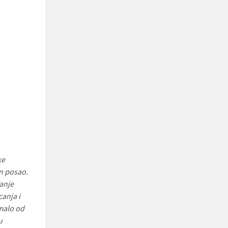
ke
an posao.
ćanje
anja i
malo od
u