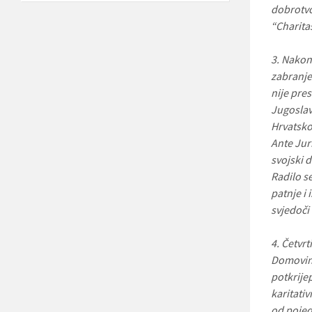
dobrotvo
“Charita
3. Nakon 
zabranje
nije pre
Jugoslav
Hrvatsko
Ante Jur
svojski 
Radilo s
patnje i 
svjedoči 
4. Četvrt
Domovins
potkrije
karitativ
od pojed