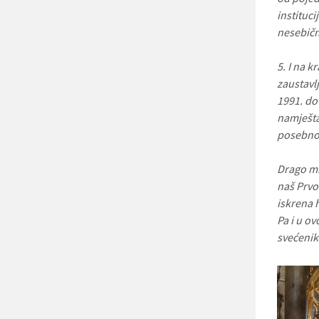
instituc
nesebičn
5. I na k
zaustavlj
1991. do 
namještaj
posebno i
Drago mi
naš Prvo
iskrena h
Pa i u o
svećenik