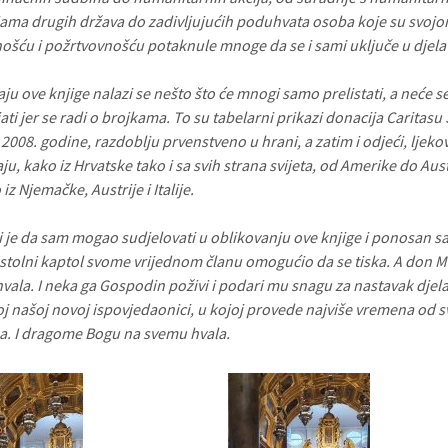
ijama drugih država do zadivljujućih poduhvata osoba koje su svoj
ošću i požrtvovnošću potaknule mnoge da se i sami uključe u djela 
raju ove knjige nalazi se nešto što će mnogi samo prelistati, a neće 
ati jer se radi o brojkama. To su tabelarni prikazi donacija Caritas
2008. godine, razdoblju prvenstveno u hrani, a zatim i odjeći, ljeko
u, kako iz Hrvatske tako i sa svih strana svijeta, od Amerike do Aust
z Njemačke, Austrije i Italije.
 je da sam mogao sudjelovati u oblikovanju ove knjige i ponosan sa
stolni kaptol svome vrijednom članu omogućio da se tiska. A don 
vala. I neka ga Gospodin poživi i podari mu snagu za nastavak djela 
voj našoj novoj ispovjedaonici, u kojoj provede najviše vremena od s
a. I dragome Bogu na svemu hvala.