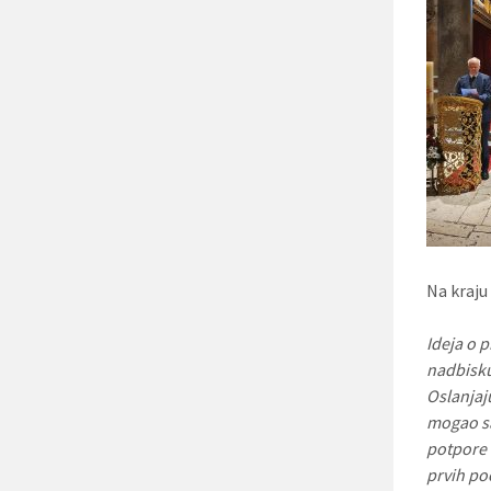
Na kraju
Ideja o 
nadbisku
Oslanjaju
mogao sa
potpore 
prvih po