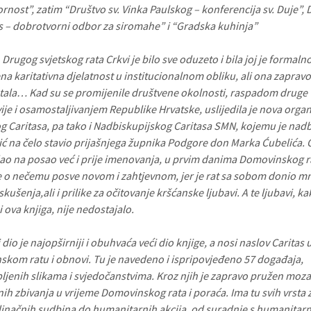
rnost”, zatim “Društvo sv. Vinka Paulskog – konferencija sv. Duje”, 
s – dobrotvorni odbor za siromahe” i “Gradska kuhinja”
Drugog svjetskog rata Crkvi je bilo sve oduzeto i bila joj je formaln
na karitativna djelatnost u institucionalnom obliku, ali ona zaprav
stala… Kad su se promijenile društvene okolnosti, raspadom druge
ije i osamostaljivanjem Republike Hrvatske, uslijedila je nova organ
g Caritasa, pa tako i Nadbiskupijskog Caritasa SMN, kojemu je nad
ić na čelo stavio prijašnjega župnika Podgore don Marka Ćubelića. 
dao na posao već i prije imenovanja, u prvim danima Domovinskog r
e o nečemu posve novom i zahtjevnom, jer je rat sa sobom donio m
iskušenja,ali i prilike za očitovanje kršćanske ljubavi. A te ljubavi, k
i ova knjiga, nije nedostajalo.
i dio je najopširniji i obuhvaća veći dio knjige, a nosi naslov Caritas 
kom ratu i obnovi. Tu je navedeno i ispripovjeđeno 57 događaja,
pljenih slikama i svjedočanstvima. Kroz njih je zapravo pružen moza
nih zbivanja u vrijeme Domovinskog rata i poraća. Ima tu svih vrsta 
inačnih sudbina do humanitarnih akcija, od suradnje s humanitar