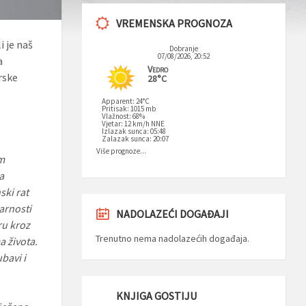
VREMENSKA PROGNOZA
i je naš
Dobranje
07/08/2026, 20:52
a
Vedro
rske
28°C
Apparent: 24°C
Pritisak: 1015 mb
Vlažnost: 68%
Vjetar: 12 km/h NNE
Izlazak sunca: 05:48
Zalazak sunca: 20:07
Više prognoze...
m
a
ski rat
arnosti
NADOLAZEĆI DOGAĐAJI
ru kroz
Trenutno nema nadolazećih događaja.
a života.
bavi i
KNJIGA GOSTIJU