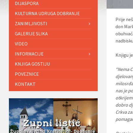
DIJASPORA
KULTURNA UDRUGA DOBRANJE
Prije neš
ZANIMLJIVOSTI
don Mark
GALERIJE SLIKA
obuhvaća
nadbisku
VIDEO
INFORMACIJE
Knjigu j
KNJIGA GOSTIJU
“Nema Cr
POVEZNICE
djelovan
milosrđa,
KONTAKT
nas je p
otkrijemo
dobro dj
Crkva za
pomaganja