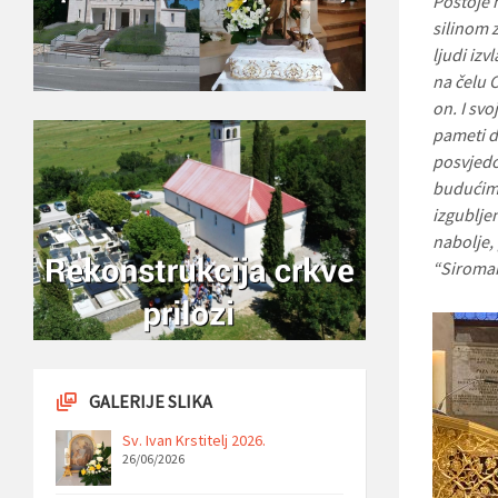
Postoje 
silinom z
ljudi iz
na čelu 
on. I sv
pameti d
posvjedo
budućim 
izgublje
nabolje,
“Siromah
GALERIJE SLIKA
Sv. Ivan Krstitelj 2026.
26/06/2026