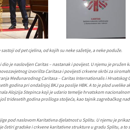
 sastoji od pet cjelina, od kojih su neke sažetije, a neke poduže.
 dio je naslovljen Caritas – nastanak i povijest. U njemu je pružen k
ovozavjetnog izvorišta Caritasa i povijesti crkvene skrbi za siromah
ranja Međunarodnog Caritasa – Caritas Internationalis i Hrvatskog 
tih godina pri ondašnjoj BKJ pa poslije HBK. A to je plod uvelike ak
inala Alojzija Stepinca koji je udario temelje hrvatskom nacionalno
 još tridesetih godina prošloga stoljeća, kao tajnik zagrebačkog na
njige pod naslovom Karitativna djelatnost u Splitu. U njemu je prika
e četiri gradske i crkvene karitativne strukture u gradu Splitu, a to