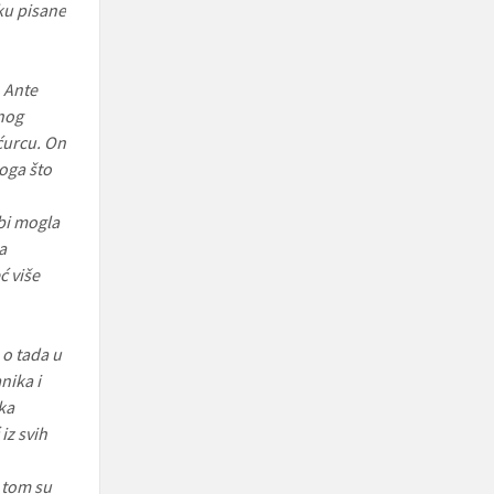
ku pisane
 Ante
enog
ćurcu. On
oga što
bi mogla
a
ć više
 o tada u
nika i
ka
iz svih
 tom su