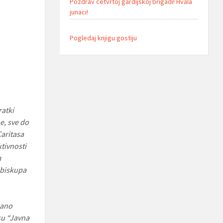
Pozdrav cetvrtoj gardijskoj brigadi! Hvala
junaci!
Pogledaj knjigu gostiju
ratki
e, sve do
Caritasa
tivnosti
m
dbiskupa
zano
 su “Javna