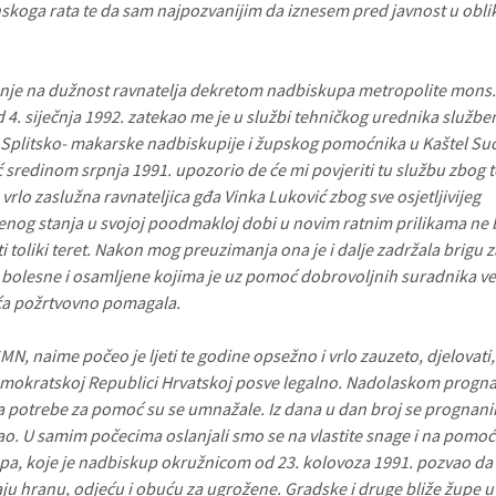
koga rata te da sam najpozvanijim da iznesem pred javnost u obli
je na dužnost ravnatelja dekretom nadbiskupa metropolite mons.
d 4. siječnja 1992. zatekao me je u službi tehničkog urednika služb
 Splitsko- makarske nadbiskupije i župskog pomoćnika u Kaštel Su
ć sredinom srpnja 1991. upozorio de će mi povjeriti tu službu zbog t
vrlo zaslužna ravnateljica gđa Vinka Luković zbog sve osjetljivijeg
enog stanja u svojoj poodmakloj dobi u novim ratnim prilikama ne 
 toliki teret. Nakon mog preuzimanja ona je i dalje zadržala brigu z
, bolesne i osamljene kojima je uz pomoć dobrovoljnih suradnika ve
ća požrtvovno pomagala.
MN, naime počeo je ljeti te godine opsežno i vrlo zauzeto, djelovati,
mokratskoj Republici Hrvatskoj posve legalno. Nadolaskom progna
ca potrebe za pomoć su se umnažale. Iz dana u dan broj se prognani
o. U samim počecima oslanjali smo se na vlastite snage i na pomoć 
pa, koje je nadbiskup okružnicom od 23. kolovoza 1991. pozvao da
aju hranu, odjeću i obuću za ugrožene. Gradske i druge bliže župe u